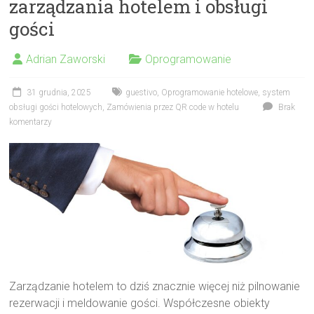
zarządzania hotelem i obsługi
gości
Adrian Zaworski
Oprogramowanie
31 grudnia, 2025
guestivo
,
Oprogramowanie hotelowe
,
system
obsługi gości hotelowych
,
Zamówienia przez QR code w hotelu
Brak
komentarzy
Zarządzanie hotelem to dziś znacznie więcej niż pilnowanie
rezerwacji i meldowanie gości. Współczesne obiekty