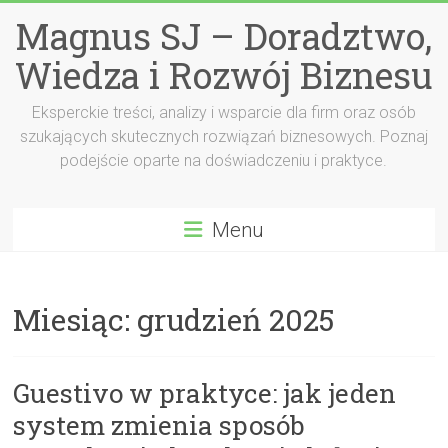
Przejdź
Magnus SJ – Doradztwo,
do
treści
Wiedza i Rozwój Biznesu
Eksperckie treści, analizy i wsparcie dla firm oraz osób
szukających skutecznych rozwiązań biznesowych. Poznaj
podejście oparte na doświadczeniu i praktyce.
Menu
Miesiąc:
grudzień 2025
Guestivo w praktyce: jak jeden
system zmienia sposób