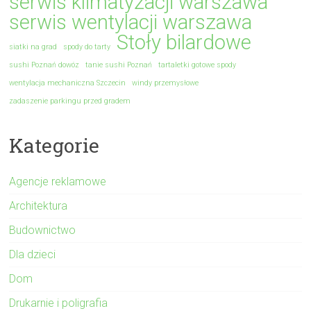
serwis klimatyzacji warszawa
serwis wentylacji warszawa
Stoły bilardowe
siatki na grad
spody do tarty
sushi Poznań dowóz
tanie sushi Poznań
tartaletki gotowe spody
wentylacja mechaniczna Szczecin
windy przemysłowe
zadaszenie parkingu przed gradem
Kategorie
Agencje reklamowe
Architektura
Budownictwo
Dla dzieci
Dom
Drukarnie i poligrafia