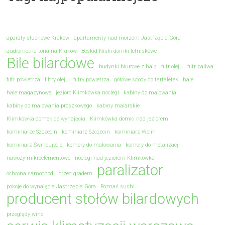
aparaty słuchowe Kraków
apartamenty nad morzem Jastrzębia Góra
audiometria tonalna Kraków
Beskid Niski domki letniskowe
Bile bilardowe
budynki biurowe z halą
filtr oleju
filtr paliwa
filtr powietrza
filtry oleju
filtry powietrza
gotowe spody do tartaletek
hale
hale magazynowe
jezioro Klimkówka noclegi
kabiny do malowania
kabiny do malowania proszkowego
kabiny malarskie
Klimkówka domek do wynajęcia
Klimkówka domki nad jeziorem
kominiarze Szczecin
kominiarz Szczecin
kominiarz Wolin
kominiarz Świnoujście
komory do malowania
komory do metalizacji
nawozy mikroelementowe
noclegi nad jeziorem Klimkówka
paralizator
ochrona samochodu przed gradem
pokoje do wynajęcia Jastrzębia Góra
Poznań sushi
producent stołów bilardowych
przeglądy wind