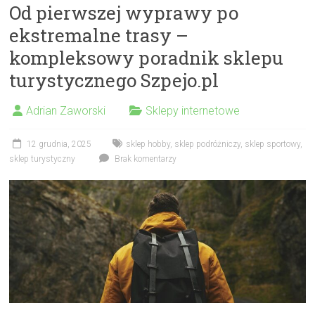
Od pierwszej wyprawy po
ekstremalne trasy –
kompleksowy poradnik sklepu
turystycznego Szpejo.pl
Adrian Zaworski
Sklepy internetowe
12 grudnia, 2025
sklep hobby
,
sklep podróżniczy
,
sklep sportowy
,
sklep turystyczny
Brak komentarzy