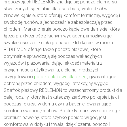
propozycjach REDLEMON znajdują się ponczo dla morsa,
stworzonych specjalnie dla osób biorących udział w
zimowe kąpiele, które oferują komfort termiczny, wygodę i
swobodę ruchów, a jednocześnie zabezpieczają przed
chłodem. Marka oferuje ponczo kąpielowe damskie, które
łączą praktyczność z ładnym wyglądem, umożliwiając
szybkie osuszenie ciała po basenie lub kąpieli w morzu.
REDLEMON oferuje także ponczo plażowe, które
optymalnie sprawdzają się podczas wakacyjnych
wyjazdów i plażowania, dając lekkość materiału z
przyjemnością użytkowania, a dla najmłodszych
przygotowano
ponczo plażowe dla dzieci
, gwarantujące
ochronę przed chłodem, wygodę i atrakcyjny wygląd.
Szlafrok plażowy REDLEMON to wszechstronny produkt dla
całej rodziny, który jest skuteczny zarówno po kąpieli, jak i
podczas relaksu w domu czy na basenie, gwarantując
komfort i swobodę ruchów. Produkty marki wykonane są z
premium bawełny, która szybko pobiera wilgoć, jest
komfortowa w dotyku i trwała, dzięki czemu ponczo i