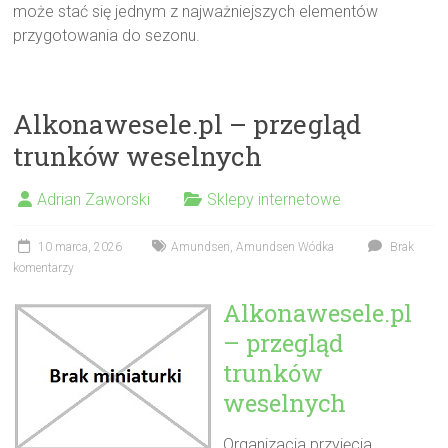
może stać się jednym z najważniejszych elementów
przygotowania do sezonu.
Alkonawesele.pl – przegląd
trunków weselnych
Adrian Zaworski
Sklepy internetowe
10 marca, 2026
Amundsen
,
Amundsen Wódka
Brak
komentarzy
Alkonawesele.pl
– przegląd
trunków
weselnych
Organizacja przyjęcia