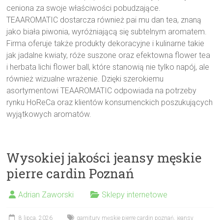
ceniona za swoje właściwości pobudzające.
TEAAROMATIC dostarcza również pai mu dan tea, znaną
jako biała piwonia, wyróżniającą się subtelnym aromatem.
Firma oferuje także produkty dekoracyjne i kulinarne takie
jak jadalne kwiaty, róże suszone oraz efektowna flower tea
i herbata lichi flower ball, które stanowią nie tylko napój, ale
również wizualne wrażenie. Dzięki szerokiemu
asortymentowi TEAAROMATIC odpowiada na potrzeby
rynku HoReCa oraz klientów konsumenckich poszukujących
wyjątkowych aromatów.
Wysokiej jakości jeansy męskie
pierre cardin Poznań
Adrian Zaworski
Sklepy internetowe
8 lipca, 2026
garnitury męskie pierre cardin poznań
,
jeansy