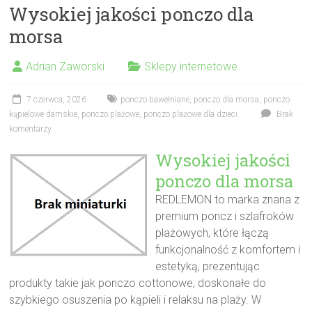
Wysokiej jakości ponczo dla
morsa
Adrian Zaworski
Sklepy internetowe
7 czerwca, 2026
ponczo bawełniane
,
ponczo dla morsa
,
ponczo
kąpielowe damskie
,
ponczo plażowe
,
ponczo plażowe dla dzieci
Brak
komentarzy
Wysokiej jakości
ponczo dla morsa
REDLEMON to marka znana z
premium poncz i szlafroków
plażowych, które łączą
funkcjonalność z komfortem i
estetyką, prezentując
produkty takie jak ponczo cottonowe, doskonałe do
szybkiego osuszenia po kąpieli i relaksu na plaży. W