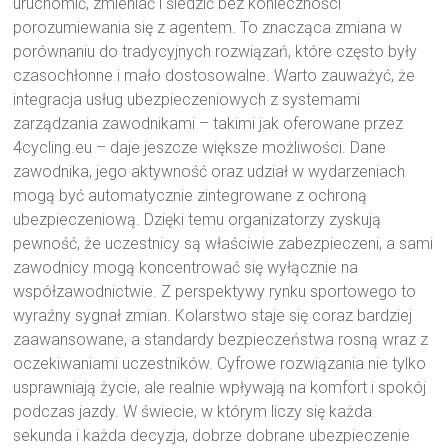
uruchomić, zmieniać i śledzić bez konieczności
porozumiewania się z agentem. To znacząca zmiana w
porównaniu do tradycyjnych rozwiązań, które często były
czasochłonne i mało dostosowalne. Warto zauważyć, że
integracja usług ubezpieczeniowych z systemami
zarządzania zawodnikami – takimi jak oferowane przez
4cycling.eu – daje jeszcze większe możliwości. Dane
zawodnika, jego aktywność oraz udział w wydarzeniach
mogą być automatycznie zintegrowane z ochroną
ubezpieczeniową. Dzięki temu organizatorzy zyskują
pewność, że uczestnicy są właściwie zabezpieczeni, a sami
zawodnicy mogą koncentrować się wyłącznie na
współzawodnictwie. Z perspektywy rynku sportowego to
wyraźny sygnał zmian. Kolarstwo staje się coraz bardziej
zaawansowane, a standardy bezpieczeństwa rosną wraz z
oczekiwaniami uczestników. Cyfrowe rozwiązania nie tylko
usprawniają życie, ale realnie wpływają na komfort i spokój
podczas jazdy. W świecie, w którym liczy się każda
sekunda i każda decyzja, dobrze dobrane ubezpieczenie