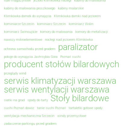
hale magazynowe
jezioro Klimkówka noclegi
kabiny do malowania
kabiny do malowania proszkowego
kabiny malarskie
Klimkówka domek do wynajęcia
Klimkówka domki nad jeziorem
kominiarze Szczecin
kominiarz Szczecin
kominiarz Wolin
kominiarz Świnoujście
komory do malowania
komory do metalizacji
nawozy mikroelementowe
noclegi nad jeziorem Klimkówka
paralizator
ochrona samochodu przed gradem
pokoje do wynajęcia Jastrzębia Góra
Poznań sushi
producent stołów bilardowych
przeglądy wind
serwis klimatyzacji warszawa
serwis wentylacji warszawa
Stoły bilardowe
siatki na grad
spody do tarty
sushi Poznań dowóz
tanie sushi Poznań
tartaletki gotowe spody
wentylacja mechaniczna Szczecin
windy przemysłowe
zadaszenie parkingu przed gradem