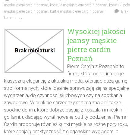
męskie pierre cardin poznań
,
koszule męskie pierre cardin poznań
,
koszulki polo
męskie pierre cardin poznań
,
kurtki męskie pierre cardin poznań
Brak
komentarzy
Wysokiej jakości
jeansy męskie
pierre cardin
Poznań
Pierre Cardin z Poznania to
firma, która od lat integruje
klasyczną elegancję z aktualną modą, oferując dużą gamę
stroi formalnych, które idealnie sprawdzają się na specjalne
wydarzenia, do czynności służbowych czy na spotkania
zawodowe. W punkcie sprzedaży można znaleźć także
spodnie denim, które dobrze pasują z koszulami męskimi i
golfami, układając wyrafinowane outfity codzienne. Pierre
Cardin proponuje również kurtki męskie na różne pory roku,
które spajają praktyczność z eleganckim wyglądem, a