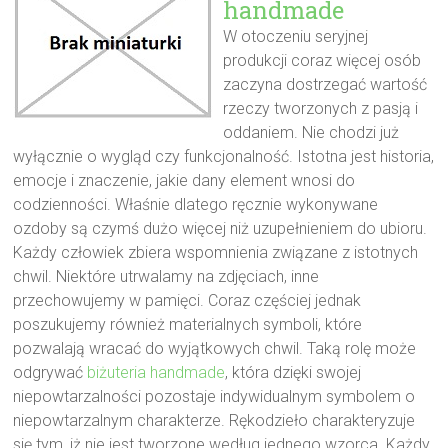
handmade
W otoczeniu seryjnej
produkcji coraz więcej osób
zaczyna dostrzegać wartość
rzeczy tworzonych z pasją i
oddaniem. Nie chodzi już
wyłącznie o wygląd czy funkcjonalność. Istotna jest historia,
emocje i znaczenie, jakie dany element wnosi do
codzienności. Właśnie dlatego ręcznie wykonywane
ozdoby są czymś dużo więcej niż uzupełnieniem do ubioru.
Każdy człowiek zbiera wspomnienia związane z istotnych
chwil. Niektóre utrwalamy na zdjęciach, inne
przechowujemy w pamięci. Coraz częściej jednak
poszukujemy również materialnych symboli, które
pozwalają wracać do wyjątkowych chwil. Taką rolę może
odgrywać
biżuteria handmade
, która dzięki swojej
niepowtarzalności pozostaje indywidualnym symbolem o
niepowtarzalnym charakterze. Rękodzieło charakteryzuje
się tym, iż nie jest tworzone według jednego wzorca. Każdy