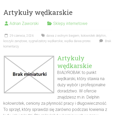
Artykuły wędkarskie
Adrian Zaworski
Sklepy internetowe
29 czerwca, 2026
daiwa z wolnym biegiem
,
kołowrotek delphin
,
koszyki zanętowe
,
sygnalizatory wędkarskie
,
wędka daiwa prorex
Brak
komentarzy
Artykuły
wędkarskie
BIALYROBAK to punkt
wędkarski, który stawia na
duży wybór i profesjonalne
doradztwo. W ofercie
znajdziesz m.in. Delphin
kołowrotek, ceniony za płynność pracy i długowieczność.
To sprzęt, który sprawdzi się zarówno podczas łowienia z