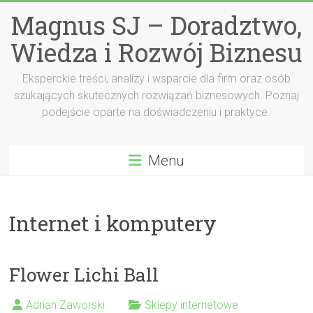
Przejdź
Magnus SJ – Doradztwo,
do
treści
Wiedza i Rozwój Biznesu
Eksperckie treści, analizy i wsparcie dla firm oraz osób
szukających skutecznych rozwiązań biznesowych. Poznaj
podejście oparte na doświadczeniu i praktyce.
Menu
Internet i komputery
Flower Lichi Ball
Adrian Zaworski
Sklepy internetowe