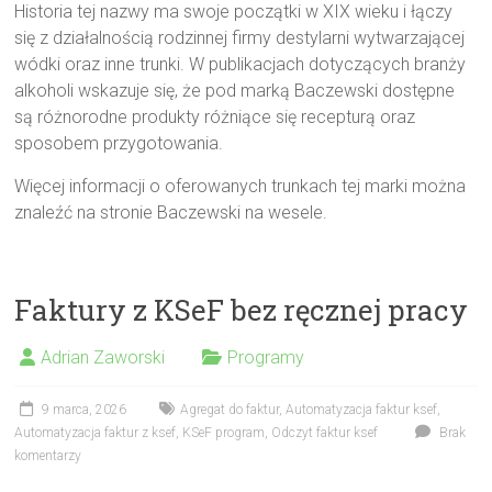
Historia tej nazwy ma swoje początki w XIX wieku i łączy
się z działalnością rodzinnej firmy destylarni wytwarzającej
wódki oraz inne trunki. W publikacjach dotyczących branży
alkoholi wskazuje się, że pod marką Baczewski dostępne
są różnorodne produkty różniące się recepturą oraz
sposobem przygotowania.
Więcej informacji o oferowanych trunkach tej marki można
znaleźć na stronie Baczewski na wesele.
Faktury z KSeF bez ręcznej pracy
Adrian Zaworski
Programy
9 marca, 2026
Agregat do faktur
,
Automatyzacja faktur ksef
,
Automatyzacja faktur z ksef
,
KSeF program
,
Odczyt faktur ksef
Brak
komentarzy