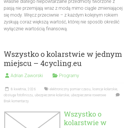
właśnie dlatego niepowtarzalne przedmioty tworzone z
pasją nie przemijają wraz z modą mimo ciągle zmieniającej
się mody. Wręcz przeciwnie – z każdym kolejnym rokiem
zyskują coraz większą wartość, której nie sposób określić
wyłącznie wartością finansową.
Wszystko o kolarstwie w jednym
miejscu – 4cycling.eu
Adrian Zaworski
Programy
8 kwietnia, 2026
elektroniczny pomiar czasu
,
licencje kolarskie
,
obsługa fotofiniszu
,
ubezpieczenie kolarskie
,
ubezpieczenie rowerowe
Brak komentarzy
Wszystko o
kolarstwie w