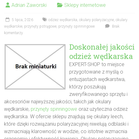
Adrian Zaworski
Sklepy internetowe
5 lipca, 2026
odzież wędkarska
,
okulary polaryzacyjne
,
okulary
wędkarskie
,
przynęty pstrągowe
,
przynęty spinningowe
Brak
komentarzy
Doskonałej jakości
odzież wędkarska
EXPERT-SHOP to miejsce
przygotowane z myślą o
entuzjastach wędkarstwa,
którzy poszukują
zweryfikowanego sprzętu i
akcesoriów najwyższej jakości, takich jak okulary
wędkarskie,
przynęty spinningowe
oraz użyteczna odzież
wędkarska. W ofercie sklepu znajdują się okulary leech,
które dzięki rozwiązaniu polaryzacyjnej niwelują odblaski i
wzmacniają klarowność w wodzie, co istotnie wzmacnia
ergonomię i efektywność łowienia. Okulary polaryzacyjne