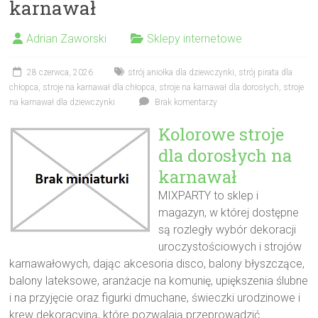
karnawał
Adrian Zaworski
Sklepy internetowe
28 czerwca, 2026
strój aniołka dla dziewczynki
,
strój pirata dla
chłopca
,
stroje na karnawał dla chłopca
,
stroje na karnawał dla dorosłych
,
stroje
na karnawał dla dziewczynki
Brak komentarzy
Kolorowe stroje
dla dorosłych na
karnawał
MIXPARTY to sklep i
magazyn, w której dostępne
są rozległy wybór dekoracji
uroczystościowych i strojów
karnawałowych, dając akcesoria disco, balony błyszczące,
balony lateksowe, aranżacje na komunię, upiększenia ślubne
i na przyjęcie oraz figurki dmuchane, świeczki urodzinowe i
krew dekoracyjną, które pozwalają przeprowadzić