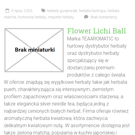
9 lipca, 2026
herbata gunpowder
,
herbata kwitnąca
,
herbata
matcha
,
hurtownia herbaty
,
importer herbaty
Brak komentarzy
Flower Lichi Ball
Marka TEAAROMATIC to
hurtowy dystrybutor herbaty
oraz dystrybutor herbaty
specjalizujący się w
dostarczaniu premium
produktów z całego świata.
W ofercie znajdują się wyjątkowe herbaty takie jak herbata
puerh, charakteryzująca się intensywnym, ziemistym
profilem zapachowym oraz właściwościami starzenia, a
także elegancka silver needle tea, będąca jedną z
najbardziej cenionych białych herbat. Firma oferuje również
aromatyczną herbata kwiatowa, która zachwyca
delikatnym kwiatowym nutą. W asortymencie dostępna jest
także zielona matcha, popularna w kuchni japońskiej i