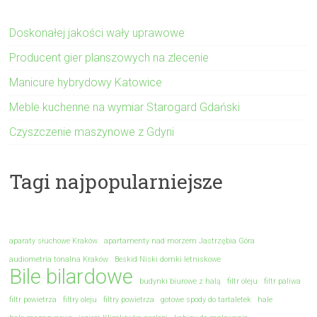
Doskonałej jakości wały uprawowe
Producent gier planszowych na zlecenie
Manicure hybrydowy Katowice
Meble kuchenne na wymiar Starogard Gdański
Czyszczenie maszynowe z Gdyni
Tagi najpopularniejsze
aparaty słuchowe Kraków
apartamenty nad morzem Jastrzębia Góra
audiometria tonalna Kraków
Beskid Niski domki letniskowe
Bile bilardowe
budynki biurowe z halą
filtr oleju
filtr paliwa
filtr powietrza
filtry oleju
filtry powietrza
gotowe spody do tartaletek
hale