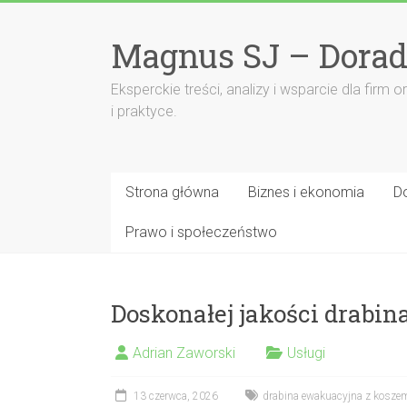
Przejdź
do
Magnus SJ – Dorad
treści
Eksperckie treści, analizy i wsparcie dla fi
i praktyce.
Strona główna
Biznes i ekonomia
D
Prawo i społeczeństwo
Doskonałej jakości drabi
Adrian Zaworski
Usługi
13 czerwca, 2026
drabina ewakuacyjna z kosze