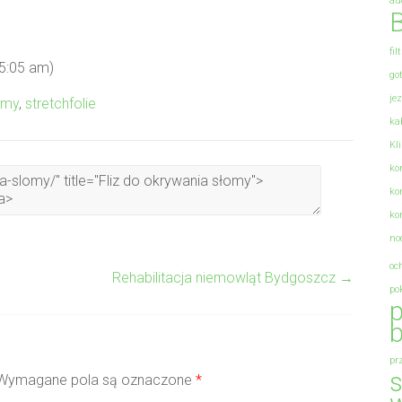
au
B
fil
 5:05 am)
go
je
zmy
,
stretchfolie
ka
Kl
ko
ko
ko
no
oc
Rehabilitacja niemowląt Bydgoszcz
→
po
p
b
pr
s
Wymagane pola są oznaczone
*