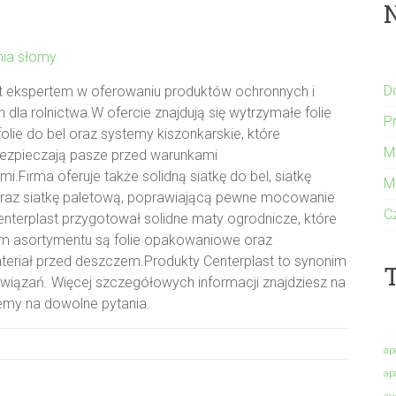
nia słomy
D
st ekspertem w oferowaniu produktów ochronnych i
la rolnictwa.W ofercie znajdują się wytrzymałe folie
P
folie do bel oraz systemy kiszonkarskie, które
M
bezpieczają pasze przed warunkami
.Firma oferuje także solidną siatkę do bel, siatkę
M
oraz siatkę paletową, poprawiającą pewne mocowanie
C
nterplast przygotował solidne maty ogrodnicze, które
iem asortymentu są folie opakowaniowe oraz
teriał przed deszczem.Produkty Centerplast to synonim
T
związań. Więcej szczegółowych informacji znajdziesz na
emy na dowolne pytania.
ap
ap