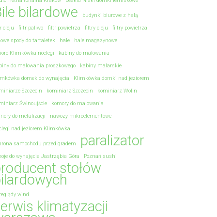
diometria tonalna Kraków
Beskid Niski domki letniskowe
ile bilardowe
budynki biurowe z halą
tr oleju
filtr paliwa
filtr powietrza
filtry oleju
filtry powietrza
towe spody do tartaletek
hale
hale magazynowe
zioro Klimkówka noclegi
kabiny do malowania
biny do malowania proszkowego
kabiny malarskie
imkówka domek do wynajęcia
Klimkówka domki nad jeziorem
miniarze Szczecin
kominiarz Szczecin
kominiarz Wolin
miniarz Świnoujście
komory do malowania
mory do metalizacji
nawozy mikroelementowe
clegi nad jeziorem Klimkówka
paralizator
hrona samochodu przed gradem
koje do wynajęcia Jastrzębia Góra
Poznań sushi
roducent stołów
ilardowych
zeglądy wind
erwis klimatyzacji