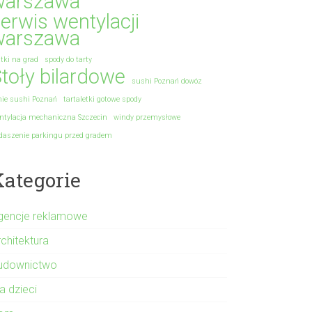
warszawa
erwis wentylacji
warszawa
atki na grad
spody do tarty
toły bilardowe
sushi Poznań dowóz
nie sushi Poznań
tartaletki gotowe spody
ntylacja mechaniczna Szczecin
windy przemysłowe
daszenie parkingu przed gradem
Kategorie
gencje reklamowe
rchitektura
udownictwo
a dzieci