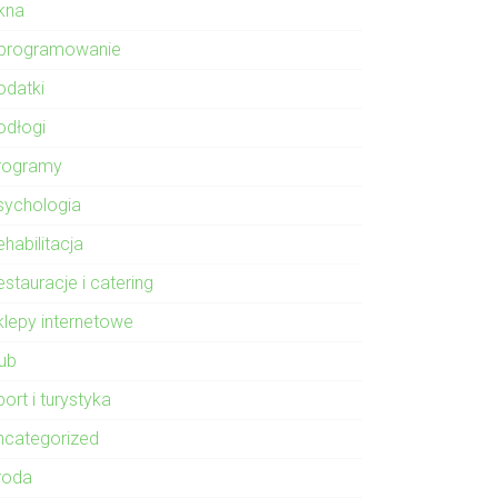
kna
programowanie
odatki
odłogi
rogramy
sychologia
habilitacja
stauracje i catering
klepy internetowe
lub
ort i turystyka
ncategorized
roda