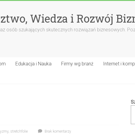
ztwo, Wiedza i Rozwój Biz
rm oraz osób szukających skutecznych rozwiązań biznesowych. Po
om
Edukacja i Nauka
Firmy wg branż
Internet i komp
S
ryzmy
,
stretchfolie
Brak komentarzy