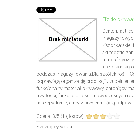
Fliz do okrywa
Centerplast je
magazynowych d
kiszonkarskie, 
skutecznie za
atmosferycznymi
kiszonkarską 
podczas magazynowania.Dla szkółek roślin Ce
poprawiają organizację produkcji.Uzupełnien
funkcjonalny materiał okrywowy, chroniący ma
trwałości, funkcjonalności i nowoczesnych ro
naszej witrynie, a my z przyjemnością odpowi
Ocena:
3
/
5
(
1
głosów)
Szczegóły wpisu: