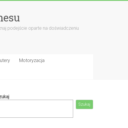
nesu
znaj podejście oparte na doświadczeniu
utery
Motoryzacja
zukaj
Szukaj