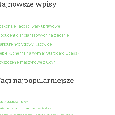
Najnowsze wpisy
oskonałej jakości wały uprawowe
roducent gier planszowych na zlecenie
anicure hybrydowy Katowice
eble kuchenne na wymiar Starogard Gdański
zyszczenie maszynowe z Gdyni
agi najpopularniejsze
araty słuchowe Kraków
artamenty nad morzem Jastrzębia Góra