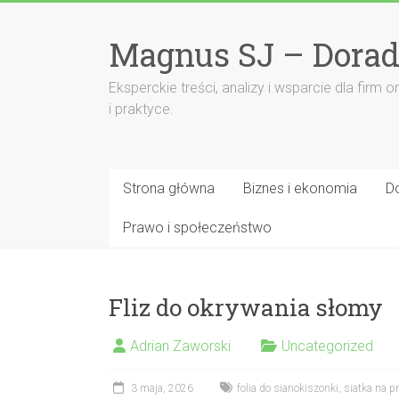
Przejdź
do
Magnus SJ – Dorad
treści
Eksperckie treści, analizy i wsparcie dla fi
i praktyce.
Strona główna
Biznes i ekonomia
D
Prawo i społeczeństwo
Fliz do okrywania słomy
Adrian Zaworski
Uncategorized
3 maja, 2026
folia do sianokiszonki
,
siatka na p