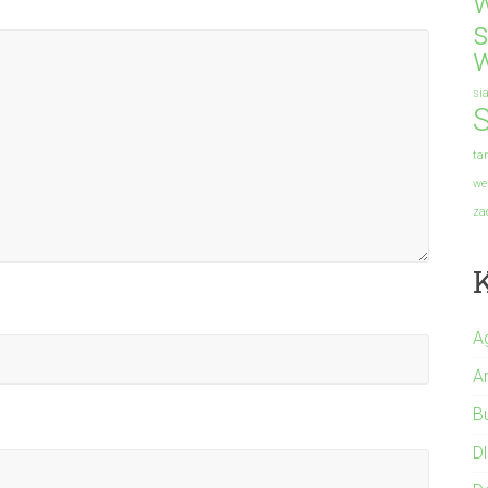
s
si
S
ta
we
za
A
A
B
Dl