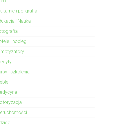
om
ukarnie i poligrafia
dukacja i Nauka
otografia
tele i noclegi
limatyzatory
redyty
rsy i szkolenia
eble
edycyna
otoryzacja
ieruchomości
dzież