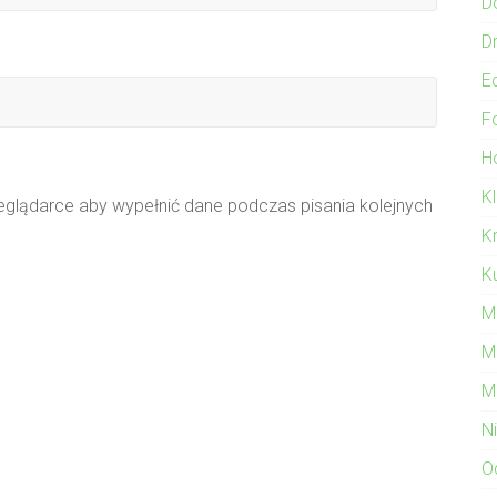
D
Dr
E
F
Ho
K
zeglądarce aby wypełnić dane podczas pisania kolejnych
K
Ku
M
M
M
N
O