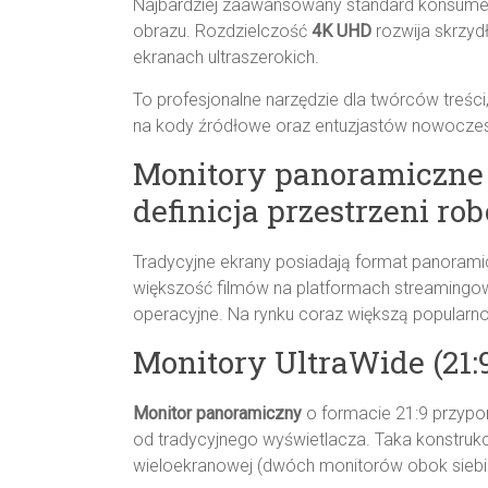
Najbardziej zaawansowany standard konsumen
obrazu. Rozdzielczość
4K UHD
rozwija skrzyd
ekranach ultraszerokich.
To profesjonalne narzędzie dla twórców treści
na kody źródłowe oraz entuzjastów nowocze
Monitory panoramiczne 
definicja przestrzeni rob
Tradycyjne ekrany posiadają format panoram
większość filmów na platformach streamingo
operacyjne. Na rynku coraz większą popularnoś
Monitory UltraWide (21:
Monitor panoramiczny
o formacie 21:9 przypo
od tradycyjnego wyświetlacza. Taka konstrukc
wieloekranowej (dwóch monitorów obok siebi