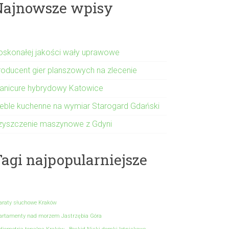
Najnowsze wpisy
oskonałej jakości wały uprawowe
roducent gier planszowych na zlecenie
anicure hybrydowy Katowice
eble kuchenne na wymiar Starogard Gdański
zyszczenie maszynowe z Gdyni
agi najpopularniejsze
araty słuchowe Kraków
artamenty nad morzem Jastrzębia Góra