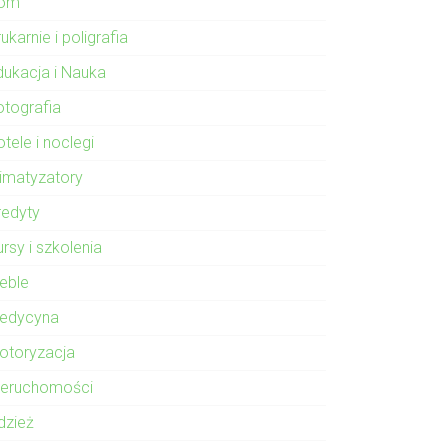
om
ukarnie i poligrafia
dukacja i Nauka
otografia
tele i noclegi
limatyzatory
redyty
rsy i szkolenia
eble
edycyna
otoryzacja
ieruchomości
dzież