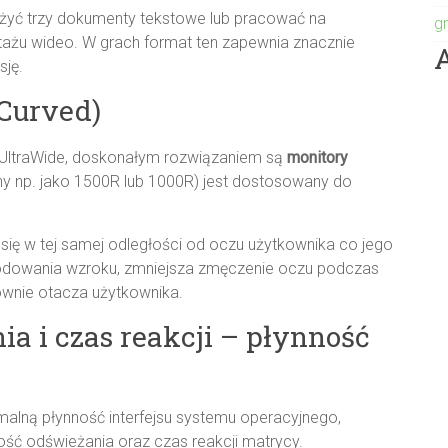
żyć trzy dokumenty tekstowe lub pracować na
g
ażu wideo. W grach format ten zapewnia znacznie
sję.
Curved)
UltraWide, doskonałym rozwiązaniem są
monitory
ny np. jako 1500R lub 1000R) jest dostosowany do
ą się w tej samej odległości od oczu użytkownika co jego
odowania wzroku, zmniejsza zmęczenie oczu podczas
łownie otacza użytkownika.
ia i czas reakcji – płynność
alną płynność interfejsu systemu operacyjnego,
ść odświeżania oraz czas reakcji matrycy.