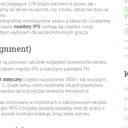
a (sięgające 178 stopni zarówno w pionie, jak i
s
ymy na ekran na wprost, czy z boku, obraz nie traci na
niu.
 fotografów, montażystów wideo, a także do codziennej
si
oczesne
monitory IPS
cechują się również coraz
S
etnym wyborem dla wszechstronnych graczy.
ta
ignment)
we
za
 są pionowo i ukośnie względem powierzchni ekranu.
odkiem między IPS a starszymi panelami TN.
t statyczny
(często na poziomie 3000:1 lub wyższym,
). Dzięki temu czerń na ekranie VA jest prawdziwie
A
prawdza się to podczas seansów kinowych w
A
ie stosowane w monitorach o zakrzywionym ekranie.
ier RPG z bogatą oprawą wizualną oraz do pracy z
B
e wysoki kontrast redukuje zmęczenie wzroku.
Dl