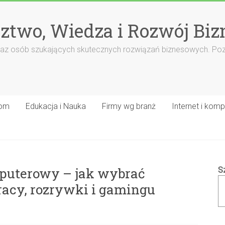
ztwo, Wiedza i Rozwój Biz
rm oraz osób szukających skutecznych rozwiązań biznesowych. Po
om
Edukacja i Nauka
Firmy wg branż
Internet i komp
puterowy – jak wybrać
S
racy, rozrywki i gamingu