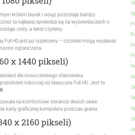
 1080 pikseli)
O
O
utnym królem biurek i wciąż pozostaje bardzo
ść ta najlepiej sprawdza się na wyświetlaczach o
P
zostaje ostry, a tekst czytelny.
P
ą Full HD jest już ryzykowny – czcionki mogą wydawać
P
 mocno ograniczona.
P
0 x 1440 pikseli)
Re
standard dla nowoczesnego stanowiska
Re
zestrzeni roboczej niż klasyczne Full HD. Jest to
S
li
.
Ś
, pozwala na komfortowe otwarcie dwóch okien
Sp
ie karty graficznej komputera podczas grania.
U
40 x 2160 pikseli)
U