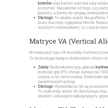
kolorów
oraz bardzo szerokie kąty widzeni
poziomie). Niezależnie od tego, czy patrz
jasności, a barwy nie ulegają zniekształce
Dla kogo:
To idealny wybór dla grafików,
pracy biurowej i oglądania filmów. Now
wyższym odświeżaniem, co czyni je świ
Matryce VA (Vertical Al
W matrycach typu VA kryształy rozmieszczone
To technologia będąca doskonałym złotym śr
Zalety:
Bezkonkurencyjny, głęboki
kontras
podczas gdy IPS oferuje zazwyczaj 1000:1
czarna, a nie ciemnoszara. Doskonale s
zaciemnionym pokoju.
Dla kogo:
Wyświetlacze VA są powszechn
To znakomity wybór do domowego kina, g
tekstem i arkuszami kalkulacyjnymi, gdzi