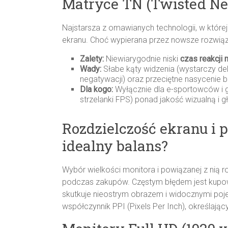
Matryce TN (Twisted Ne
Najstarsza z omawianych technologii, w której
ekranu. Choć wypierana przez nowsze rozwiąza
Zalety:
Niewiarygodnie niski
czas reakcji 
Wady:
Słabe kąty widzenia (wystarczy deli
negatywacji) oraz przeciętne nasycenie b
Dla kogo:
Wyłącznie dla e-sportowców i g
strzelanki FPS) ponad jakość wizualną i g
Rozdzielczość ekranu i 
idealny balans?
Wybór wielkości monitora i powiązanej z nią r
podczas zakupów. Częstym błędem jest kupowa
skutkuje nieostrym obrazem i widocznymi poj
współczynnik PPI (Pixels Per Inch), określają