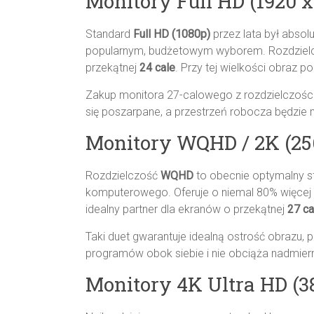
Monitory Full HD (1920 x
Standard
Full HD (1080p)
przez lata był absol
popularnym, budżetowym wyborem. Rozdzielczo
przekątnej
24 cale
. Przy tej wielkości obraz po
Zakup monitora 27-calowego z rozdzielczości
się poszarpane, a przestrzeń robocza będzie
Monitory WQHD / 2K (256
Rozdzielczość
WQHD
to obecnie optymalny 
komputerowego. Oferuje o niemal 80% więcej pr
idealny partner dla ekranów o przekątnej
27 ca
Taki duet gwarantuje idealną ostrość obrazu
programów obok siebie i nie obciąża nadmiern
Monitory 4K Ultra HD (38