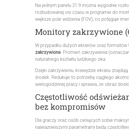
Na jednym panelu 21:9 można wygodnie rozło
rozbudowanej osi czasu w programie do mont
większe pole widzenia (FOV), co potęguje imer
Monitory zakrzywione (
W przypadku dużych ekranów oraz formatów 
zakrzywione
. Promień zakrzywienia (oznacza
naturalnego kształtu ludzkiego oka.
Dzięki zakrzywieniu, krawędzie ekranu znajduj
środek. Redukuje to potrzebę ciągłego akom
wielogodzinnej pracy i sprawia, że obraz dos
Częstotliwość odświeżan
bez kompromisów
Dla graczy oraz osób ceniących sobie maksym
najważniejszymi parametrami będą częstotliwo