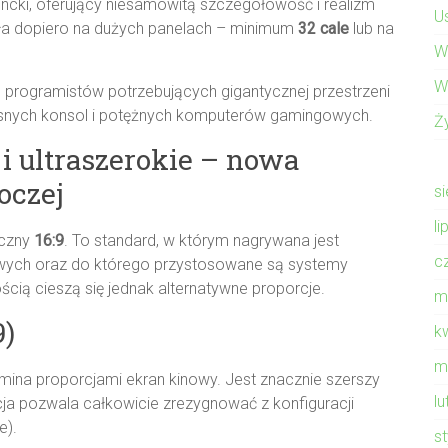
cki, oferujący niesamowitą szczegółowość i realizm
U
ła dopiero na dużych panelach – minimum
32 cale
lub na
W
W
, programistów potrzebujących gigantycznej przestrzeni
snych konsol i potężnych komputerów gamingowych.
Ż
i ultraszerokie – nowa
oczej
s
li
iczny
16:9
. To standard, w którym nagrywana jest
c
wych oraz do którego przystosowane są systemy
cią cieszą się jednak alternatywne proporcje.
m
9)
k
m
mina proporcjami ekran kinowy. Jest znacznie szerszy
l
ja pozwala całkowicie zrezygnować z konfiguracji
e).
s