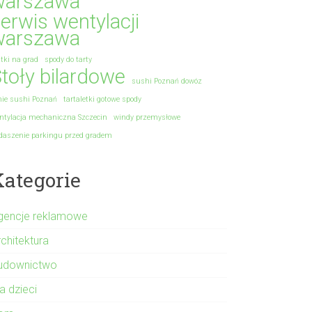
warszawa
erwis wentylacji
warszawa
atki na grad
spody do tarty
toły bilardowe
sushi Poznań dowóz
nie sushi Poznań
tartaletki gotowe spody
ntylacja mechaniczna Szczecin
windy przemysłowe
daszenie parkingu przed gradem
Kategorie
gencje reklamowe
rchitektura
udownictwo
a dzieci