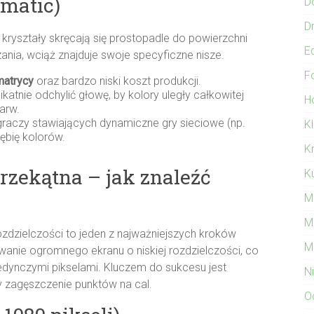
matic)
D
Dr
 kryształy skręcają się prostopadle do powierzchni
E
nia, wciąż znajduje swoje specyficzne nisze.
F
matrycy
oraz bardzo niski koszt produkcji.
katnie odchylić głowę, by kolory uległy całkowitej
Ho
arw.
raczy stawiających dynamiczne gry sieciowe (np.
K
łębię kolorów.
K
przekątna – jak znaleźć
Ku
M
M
ozdzielczości to jeden z najważniejszych kroków
M
nie ogromnego ekranu o niskiej rozdzielczości, co
edynczymi pikselami. Kluczem do sukcesu jest
N
cy zagęszczenie punktów na cal.
O