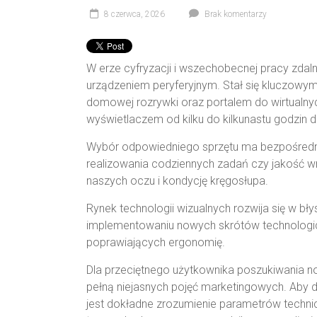
8 czerwca, 2026
Brak komentarzy
W erze cyfryzacji i wszechobecnej pracy zdal
urządzeniem peryferyjnym. Stał się kluczowy
domowej rozrywki oraz portalem do wirtualny
wyświetlaczem od kilku do kilkunastu godzin d
Wybór odpowiedniego sprzętu ma bezpośredni
realizowania codziennych zadań czy jakość w
naszych oczu i kondycję kręgosłupa.
Rynek technologii wizualnych rozwija się w b
implementowaniu nowych skrótów technologicz
poprawiających ergonomię.
Dla przeciętnego użytkownika poszukiwania 
pełną niejasnych pojęć marketingowych. Aby 
jest dokładne zrozumienie parametrów technicz