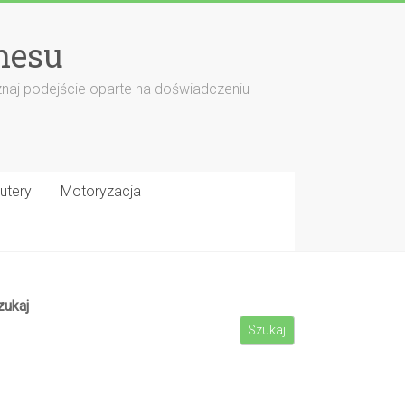
nesu
znaj podejście oparte na doświadczeniu
utery
Motoryzacja
zukaj
Szukaj