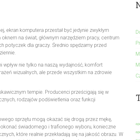
nej, ekran komputera przestał być jedynie zwykłym
D
m oknem na świat, głównym narzędziem pracy, centrum
P
ch potyczek dla graczy. Średnio spędzamy przed
ziennie.
M
M
 wpływ nie tylko na naszą wydajność, komfort
rażeń wizualnych, ale przede wszystkim na zdrowie
C
łyskawicznym tempie. Producenci prześcigają się w
T
nych, rodzajów podświetlenia oraz funkcji
nowego sprzętu mogą okazać się drogą przez mękę,
ap
dokonać świadomego i trafionego wyboru, konieczne
ap
nych, które realnie przekładają się na jakość obrazu. W