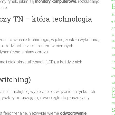
au
my rynek, jakim są
monitory komputerowe
, rozkładając
B
wsze.
fil
 czy TN – która technologia
go
je
ka
a. To właśnie technologia, w jakiej została wykonana,
Kl
 jak radzi sobie z kontrastem w ciemnych
ko
 dynamiczne zmiany obrazu.
ko
eli ciekłokrystalicznych (LCD), a każdy z nich
ko
no
oc
witching)
po
p
alne i najchętniej wybierane rozwiązanie na rynku. Ich
b
 kryształy poruszają się równolegle do płaszczyzny
pr
s
st fenomenalne, niezwykle wierne
odwzorowanie