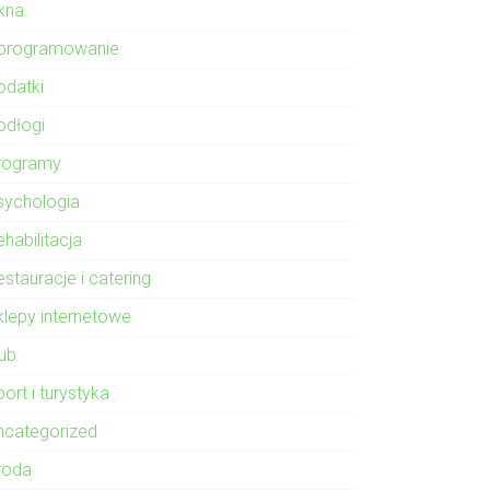
kna
programowanie
odatki
odłogi
rogramy
sychologia
habilitacja
stauracje i catering
klepy internetowe
lub
ort i turystyka
ncategorized
roda