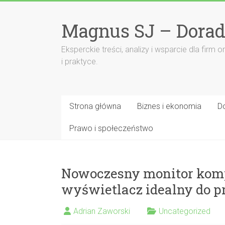
Przejdź
do
Magnus SJ – Dorad
treści
Eksperckie treści, analizy i wsparcie dla fi
i praktyce.
Strona główna
Biznes i ekonomia
D
Prawo i społeczeństwo
Nowoczesny monitor kom
wyświetlacz idealny do p
Adrian Zaworski
Uncategorized