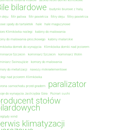
diometria tonalna Kraków
Beskid Niski domki letniskowe
ile bilardowe
budynki biurowe z halą
tr oleju
filtr paliwa
filtr powietrza
filtry oleju
filtry powietrza
towe spody do tartaletek
hale
hale magazynowe
zioro Klimkówka noclegi
kabiny do malowania
biny do malowania proszkowego
kabiny malarskie
imkówka domek do wynajęcia
Klimkówka domki nad jeziorem
miniarze Szczecin
kominiarz Szczecin
kominiarz Wolin
miniarz Świnoujście
komory do malowania
mory do metalizacji
nawozy mikroelementowe
clegi nad jeziorem Klimkówka
paralizator
hrona samochodu przed gradem
koje do wynajęcia Jastrzębia Góra
Poznań sushi
roducent stołów
ilardowych
zeglądy wind
erwis klimatyzacji