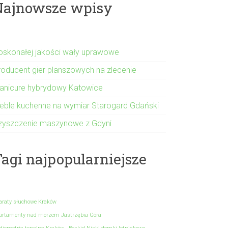
Najnowsze wpisy
oskonałej jakości wały uprawowe
roducent gier planszowych na zlecenie
anicure hybrydowy Katowice
eble kuchenne na wymiar Starogard Gdański
zyszczenie maszynowe z Gdyni
agi najpopularniejsze
araty słuchowe Kraków
artamenty nad morzem Jastrzębia Góra