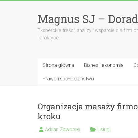
Przejdź
do
Magnus SJ – Dorad
treści
Eksperckie treści, analizy i wsparcie dla fi
i praktyce.
Strona główna
Biznes i ekonomia
D
Prawo i społeczeństwo
Organizacja masaży firm
kroku
Adrian Zaworski
Usługi