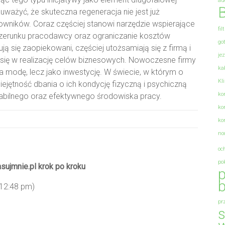
au
B
uważyć, że skuteczna regeneracja nie jest już
cowników. Coraz częściej stanowi narzędzie wspierające
fil
izerunku pracodawcy oraz ograniczanie kosztów
go
ą się zaopiekowani, częściej utożsamiają się z firmą i
je
ię w realizację celów biznesowych. Nowoczesne firmy
ka
na modę, lecz jako inwestycję. W świecie, w którym o
Kl
ejętność dbania o ich kondycję fizyczną i psychiczną
ko
abilnego oraz efektywnego środowiska pracy.
ko
ko
no
oc
po
sujmnie.pl krok po kroku
p
b
 12:48 pm)
pr
s