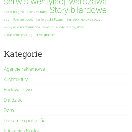
serwis wentylacji warszawa
Stoły bilardowe
siatki na grad
spody do tarty
sushi Poznań dowóz
tanie sushi Poznań
tartaletki gotowe spody
wentylacja mechaniczna Szczecin
windy przemysłowe
zadaszenie parkingu przed gradem
Kategorie
Agencje reklamowe
Architektura
Budownictwo
Dla dzieci
Dom
Drukarnie i poligrafia
Edukacja i Nauka