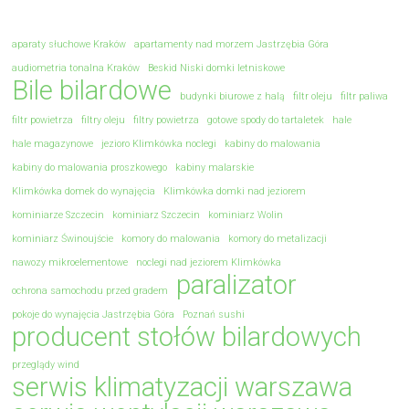
aparaty słuchowe Kraków
apartamenty nad morzem Jastrzębia Góra
audiometria tonalna Kraków
Beskid Niski domki letniskowe
Bile bilardowe
budynki biurowe z halą
filtr oleju
filtr paliwa
filtr powietrza
filtry oleju
filtry powietrza
gotowe spody do tartaletek
hale
hale magazynowe
jezioro Klimkówka noclegi
kabiny do malowania
kabiny do malowania proszkowego
kabiny malarskie
Klimkówka domek do wynajęcia
Klimkówka domki nad jeziorem
kominiarze Szczecin
kominiarz Szczecin
kominiarz Wolin
kominiarz Świnoujście
komory do malowania
komory do metalizacji
nawozy mikroelementowe
noclegi nad jeziorem Klimkówka
paralizator
ochrona samochodu przed gradem
pokoje do wynajęcia Jastrzębia Góra
Poznań sushi
producent stołów bilardowych
przeglądy wind
serwis klimatyzacji warszawa