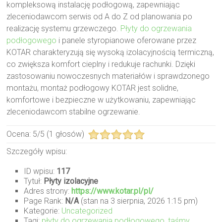
kompleksową instalację podłogową, zapewniając
zleceniodawcom serwis od A do Z od planowania po
realizację systemu grzewczego.
Płyty do ogrzewania
podłogowego
i panele styropianowe oferowane przez
KOTAR charakteryzują się wysoką izolacyjnością termiczną,
co zwiększa komfort cieplny i redukuje rachunki. Dzięki
zastosowaniu nowoczesnych materiałów i sprawdzonego
montażu, montaż podłogowy KOTAR jest solidne,
komfortowe i bezpieczne w użytkowaniu, zapewniając
zleceniodawcom stabilne ogrzewanie.
Ocena:
5
/
5
(
1
głosów)
Szczegóły wpisu:
ID wpisu:
117
Tytuł:
Płyty izolacyjne
Adres strony:
https://www.kotar.pl/pl/
Page Rank:
N/A
(stan na 3 sierpnia, 2026 1:15 pm)
Kategorie:
Uncategorized
Tagi:
płyty do ogrzewania podłogowego
,
taśmy