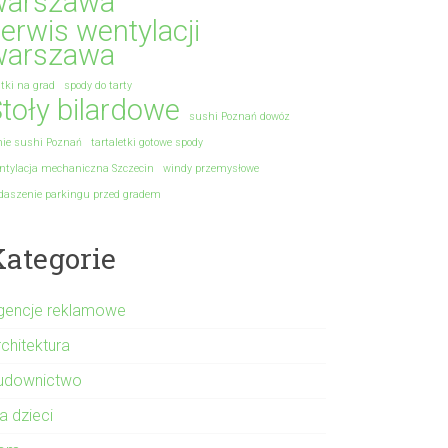
warszawa
erwis wentylacji
warszawa
atki na grad
spody do tarty
toły bilardowe
sushi Poznań dowóz
nie sushi Poznań
tartaletki gotowe spody
ntylacja mechaniczna Szczecin
windy przemysłowe
daszenie parkingu przed gradem
Kategorie
gencje reklamowe
rchitektura
udownictwo
a dzieci