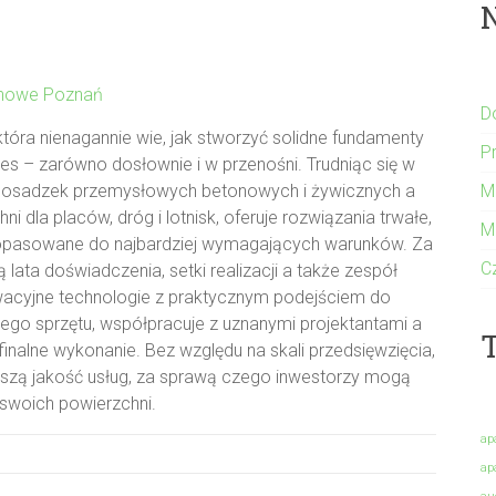
onowe Poznań
D
 która nienagannie wie, jak stworzyć solidne fundamenty
P
es – zarówno dosłownie i w przenośni. Trudniąc się w
M
osadzek przemysłowych betonowych i żywicznych a
ni dla placów, dróg i lotnisk, oferuje rozwiązania trwałe,
M
dopasowane do najbardziej wymagających warunków. Za
C
lata doświadczenia, setki realizacji a także zespół
wacyjne technologie z praktycznym podejściem do
lnego sprzętu, współpracuje z uznanymi projektantami a
T
inalne wykonanie. Bez względu na skali przedsięwzięcia,
ższą jakość usług, za sprawą czego inwestorzy mogą
 swoich powierzchni.
ap
ap