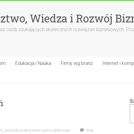
ztwo, Wiedza i Rozwój Biz
rm oraz osób szukających skutecznych rozwiązań biznesowych. Po
om
Edukacja i Nauka
Firmy wg branż
Internet i komp
ń
S
ch
,
posadzki przemysłowe
,
taśmy karbonowe
Brak