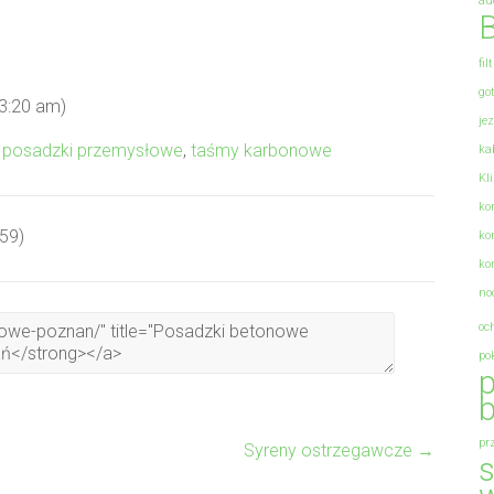
au
B
fil
go
 3:20 am)
je
,
posadzki przemysłowe
,
taśmy karbonowe
ka
Kl
ko
:59)
ko
ko
no
oc
po
p
b
pr
Syreny ostrzegawcze
→
s