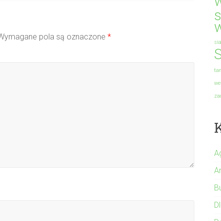
s
Wymagane pola są oznaczone
*
si
S
ta
we
za
A
A
B
Dl