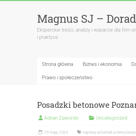
Przejdź
do
Magnus SJ – Dorad
treści
Eksperckie treści, analizy i wsparcie dla fi
i praktyce.
Strona główna
Biznes i ekonomia
D
Prawo i społeczeństwo
Posadzki betonowe Pozna
Adrian Zaworski
Uncategorized
29 maja, 2026
naprawy posadzek przemysłowy