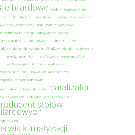
diometria tonalna Kraków
Beskid Niski domki letniskowe
ile bilardowe
budynki biurowe z halą
tr oleju
filtr paliwa
filtr powietrza
filtry oleju
filtry powietrza
towe spody do tartaletek
hale
hale magazynowe
zioro Klimkówka noclegi
kabiny do malowania
biny do malowania proszkowego
kabiny malarskie
imkówka domek do wynajęcia
Klimkówka domki nad jeziorem
miniarze Szczecin
kominiarz Szczecin
kominiarz Wolin
miniarz Świnoujście
komory do malowania
mory do metalizacji
nawozy mikroelementowe
clegi nad jeziorem Klimkówka
paralizator
hrona samochodu przed gradem
koje do wynajęcia Jastrzębia Góra
Poznań sushi
roducent stołów
ilardowych
zeglądy wind
erwis klimatyzacji