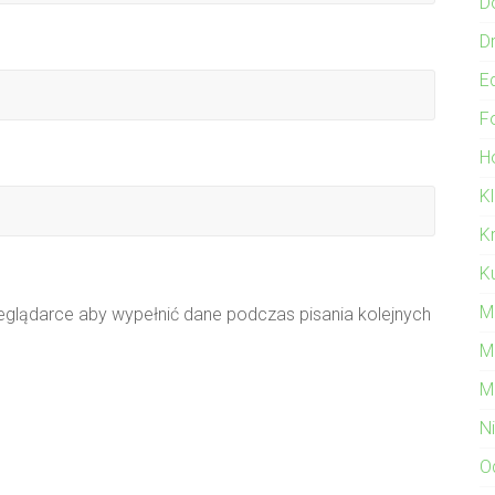
D
Dr
E
F
Ho
K
K
Ku
M
zeglądarce aby wypełnić dane podczas pisania kolejnych
M
M
N
O