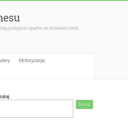
nesu
znaj podejście oparte na doświadczeniu
utery
Motoryzacja
zukaj
Szukaj