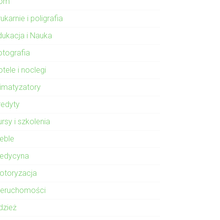
om
ukarnie i poligrafia
dukacja i Nauka
otografia
tele i noclegi
limatyzatory
redyty
rsy i szkolenia
eble
edycyna
otoryzacja
ieruchomości
dzież