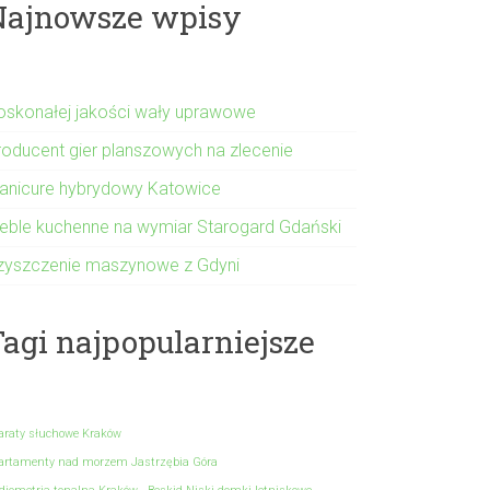
Najnowsze wpisy
oskonałej jakości wały uprawowe
roducent gier planszowych na zlecenie
anicure hybrydowy Katowice
eble kuchenne na wymiar Starogard Gdański
zyszczenie maszynowe z Gdyni
agi najpopularniejsze
araty słuchowe Kraków
artamenty nad morzem Jastrzębia Góra