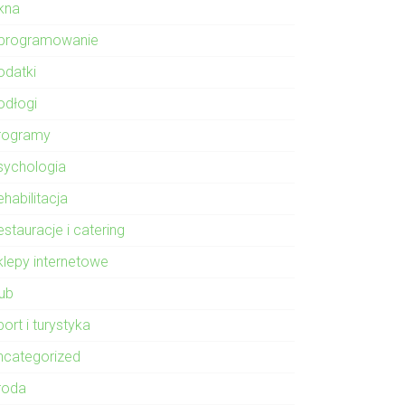
kna
programowanie
odatki
odłogi
rogramy
sychologia
habilitacja
stauracje i catering
klepy internetowe
lub
ort i turystyka
ncategorized
roda