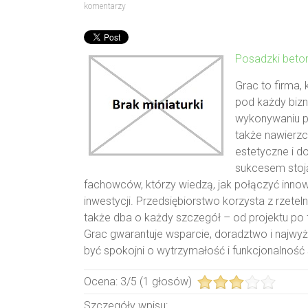
komentarzy
Posadzki bet
Grac to firma,
pod każdy bizn
wykonywaniu p
także nawierzch
estetyczne i 
sukcesem stoją 
fachowców, którzy wiedzą, jak połączyć inno
inwestycji. Przedsiębiorstwo korzysta z rzete
także dba o każdy szczegół – od projektu po f
Grac gwarantuje wsparcie, doradztwo i najwy
być spokojni o wytrzymałość i funkcjonalność
Ocena:
3
/
5
(
1
głosów)
Szczegóły wpisu: