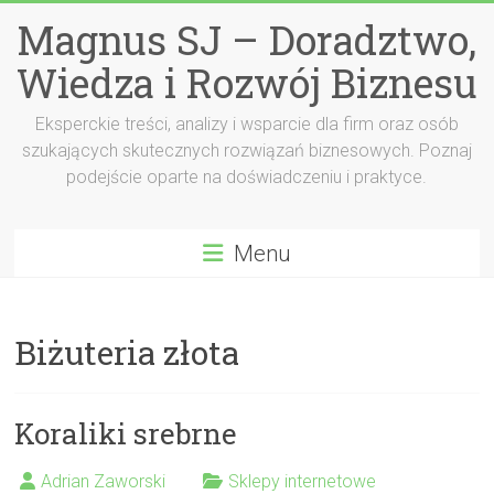
Przejdź
Magnus SJ – Doradztwo,
do
treści
Wiedza i Rozwój Biznesu
Eksperckie treści, analizy i wsparcie dla firm oraz osób
szukających skutecznych rozwiązań biznesowych. Poznaj
podejście oparte na doświadczeniu i praktyce.
Menu
Biżuteria złota
Koraliki srebrne
Adrian Zaworski
Sklepy internetowe