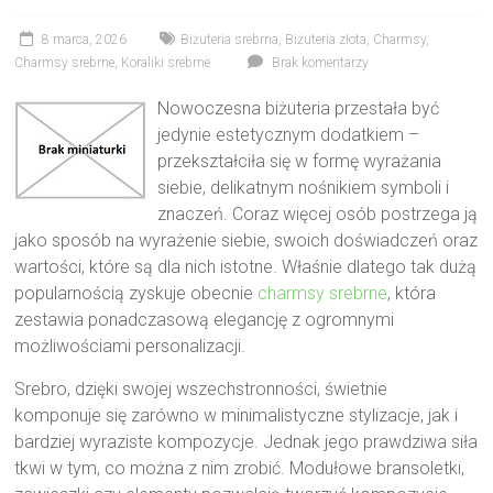
8 marca, 2026
Biżuteria srebrna
,
Biżuteria złota
,
Charmsy
,
Charmsy srebrne
,
Koraliki srebrne
Brak komentarzy
Nowoczesna biżuteria przestała być
jedynie estetycznym dodatkiem –
przekształciła się w formę wyrażania
siebie, delikatnym nośnikiem symboli i
znaczeń. Coraz więcej osób postrzega ją
jako sposób na wyrażenie siebie, swoich doświadczeń oraz
wartości, które są dla nich istotne. Właśnie dlatego tak dużą
popularnością zyskuje obecnie
charmsy srebrne
, która
zestawia ponadczasową elegancję z ogromnymi
możliwościami personalizacji.
Srebro, dzięki swojej wszechstronności, świetnie
komponuje się zarówno w minimalistyczne stylizacje, jak i
bardziej wyraziste kompozycje. Jednak jego prawdziwa siła
tkwi w tym, co można z nim zrobić. Modułowe bransoletki,