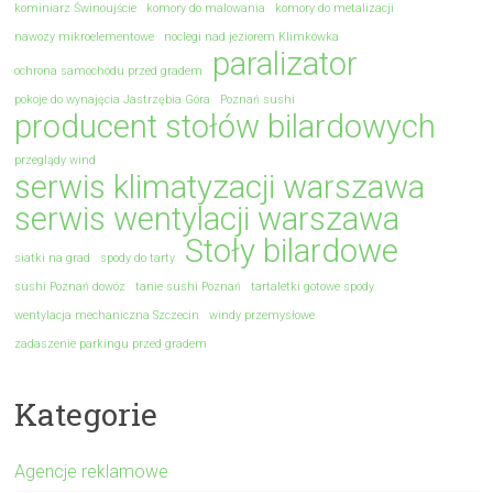
kominiarz Świnoujście
komory do malowania
komory do metalizacji
nawozy mikroelementowe
noclegi nad jeziorem Klimkówka
paralizator
ochrona samochodu przed gradem
pokoje do wynajęcia Jastrzębia Góra
Poznań sushi
producent stołów bilardowych
przeglądy wind
serwis klimatyzacji warszawa
serwis wentylacji warszawa
Stoły bilardowe
siatki na grad
spody do tarty
sushi Poznań dowóz
tanie sushi Poznań
tartaletki gotowe spody
wentylacja mechaniczna Szczecin
windy przemysłowe
zadaszenie parkingu przed gradem
Kategorie
Agencje reklamowe