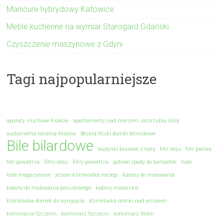
Manicure hybrydowy Katowice
Meble kuchenne na wymiar Starogard Gdański
Czyszczenie maszynowe z Gdyni
Tagi najpopularniejsze
aparaty słuchowe Kraków
apartamenty nad morzem Jastrzębia Góra
audiometria tonalna Kraków
Beskid Niski domki letniskowe
Bile bilardowe
budynki biurowe z halą
filtr oleju
filtr paliwa
filtr powietrza
filtry oleju
filtry powietrza
gotowe spody do tartaletek
hale
hale magazynowe
jezioro Klimkówka noclegi
kabiny do malowania
kabiny do malowania proszkowego
kabiny malarskie
Klimkówka domek do wynajęcia
Klimkówka domki nad jeziorem
kominiarze Szczecin
kominiarz Szczecin
kominiarz Wolin