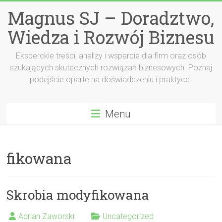
Przejdź
Magnus SJ – Doradztwo,
do
treści
Wiedza i Rozwój Biznesu
Eksperckie treści, analizy i wsparcie dla firm oraz osób
szukających skutecznych rozwiązań biznesowych. Poznaj
podejście oparte na doświadczeniu i praktyce.
Menu
fikowana
Skrobia modyfikowana
Adrian Zaworski
Uncategorized