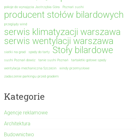
pokoje do wynajęcia Jastrzębia Góra
Poznań sushi
producent stołów bilardowych
przeglądy wind
serwis klimatyzacji warszawa
serwis wentylacji warszawa
Stoły bilardowe
siatki na grad
spody do tarty
sushi Poznań dowóz
tanie sushi Poznań
tartaletki gotowe spody
wentylacja mechaniczna Szczecin
windy przemysłowe
zadaszenie parkingu przed gradem
Kategorie
Agencje reklamowe
Architektura
Budownictwo