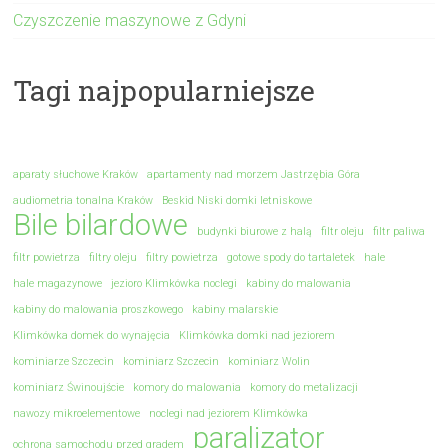
Czyszczenie maszynowe z Gdyni
Tagi najpopularniejsze
aparaty słuchowe Kraków
apartamenty nad morzem Jastrzębia Góra
audiometria tonalna Kraków
Beskid Niski domki letniskowe
Bile bilardowe
budynki biurowe z halą
filtr oleju
filtr paliwa
filtr powietrza
filtry oleju
filtry powietrza
gotowe spody do tartaletek
hale
hale magazynowe
jezioro Klimkówka noclegi
kabiny do malowania
kabiny do malowania proszkowego
kabiny malarskie
Klimkówka domek do wynajęcia
Klimkówka domki nad jeziorem
kominiarze Szczecin
kominiarz Szczecin
kominiarz Wolin
kominiarz Świnoujście
komory do malowania
komory do metalizacji
nawozy mikroelementowe
noclegi nad jeziorem Klimkówka
paralizator
ochrona samochodu przed gradem