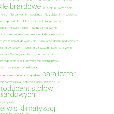
diometria tonalna Kraków
Beskid Niski domki letniskowe
ile bilardowe
budynki biurowe z halą
tr oleju
filtr paliwa
filtr powietrza
filtry oleju
filtry powietrza
towe spody do tartaletek
hale
hale magazynowe
zioro Klimkówka noclegi
kabiny do malowania
biny do malowania proszkowego
kabiny malarskie
imkówka domek do wynajęcia
Klimkówka domki nad jeziorem
miniarze Szczecin
kominiarz Szczecin
kominiarz Wolin
miniarz Świnoujście
komory do malowania
mory do metalizacji
nawozy mikroelementowe
clegi nad jeziorem Klimkówka
paralizator
hrona samochodu przed gradem
koje do wynajęcia Jastrzębia Góra
Poznań sushi
roducent stołów
ilardowych
zeglądy wind
erwis klimatyzacji