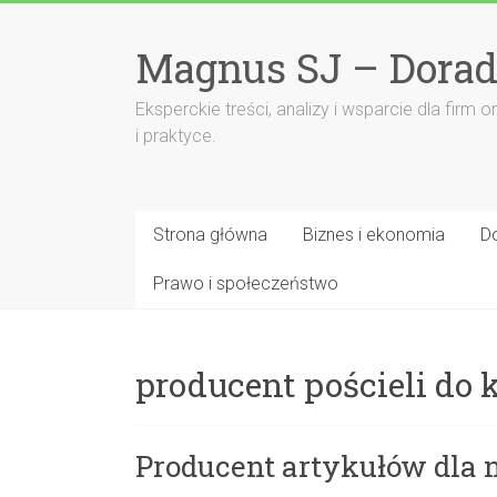
Przejdź
do
Magnus SJ – Dorad
treści
Eksperckie treści, analizy i wsparcie dla fi
i praktyce.
Strona główna
Biznes i ekonomia
D
Prawo i społeczeństwo
producent pościeli do 
Producent artykułów dla