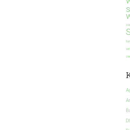
s
si
S
ta
we
za
A
A
B
Dl