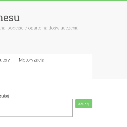
nesu
znaj podejście oparte na doświadczeniu
utery
Motoryzacja
zukaj
Szukaj