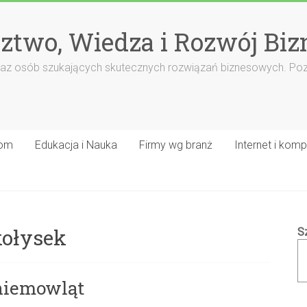
ztwo, Wiedza i Rozwój Biz
rm oraz osób szukających skutecznych rozwiązań biznesowych. Po
om
Edukacja i Nauka
Firmy wg branż
Internet i komp
kołysek
S
 niemowląt