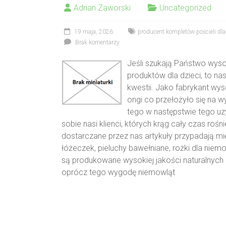
Adrian Zaworski
Uncategorized
19 maja, 2026
producent kompletów pościeli dla
Brak komentarzy
Jeśli szukają Państwo wyso
produktów dla dzieci, to n
kwestii. Jako fabrykant wys
ongi co przełożyło się na 
tego w następstwie tego uzy
sobie nasi klienci, których krąg cały czas roś
dostarczane przez nas artykuły przypadają mię
łóżeczek, pieluchy bawełniane, rożki dla niem
są produkowane wysokiej jakości naturalnych 
oprócz tego wygodę niemowląt