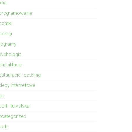
kna
programowanie
odatki
odłogi
rogramy
sychologia
habilitacja
stauracje i catering
klepy internetowe
lub
ort i turystyka
ncategorized
roda