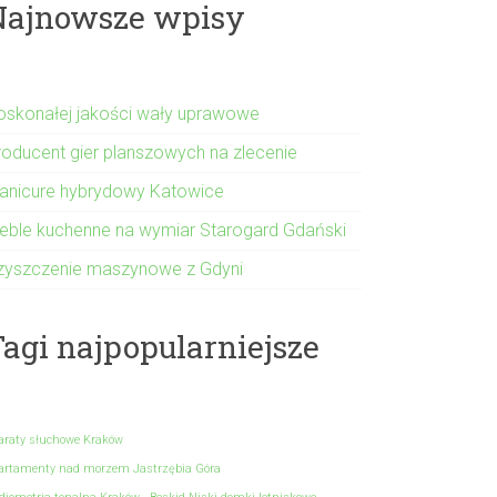
Najnowsze wpisy
oskonałej jakości wały uprawowe
roducent gier planszowych na zlecenie
anicure hybrydowy Katowice
eble kuchenne na wymiar Starogard Gdański
zyszczenie maszynowe z Gdyni
agi najpopularniejsze
araty słuchowe Kraków
artamenty nad morzem Jastrzębia Góra