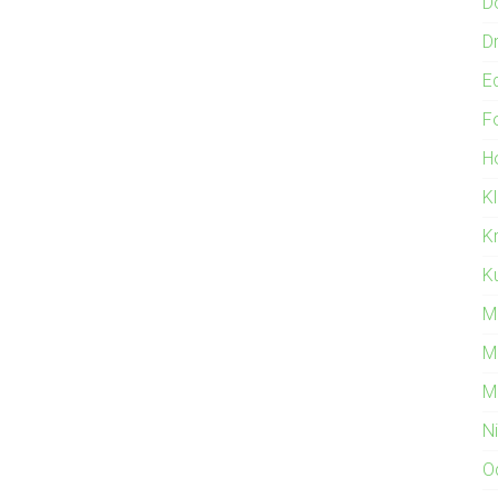
D
Dr
E
F
Ho
K
K
Ku
M
M
M
N
O