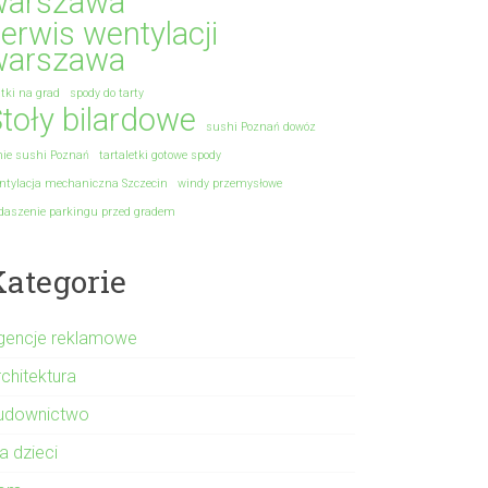
warszawa
erwis wentylacji
warszawa
atki na grad
spody do tarty
toły bilardowe
sushi Poznań dowóz
nie sushi Poznań
tartaletki gotowe spody
ntylacja mechaniczna Szczecin
windy przemysłowe
daszenie parkingu przed gradem
Kategorie
gencje reklamowe
rchitektura
udownictwo
a dzieci