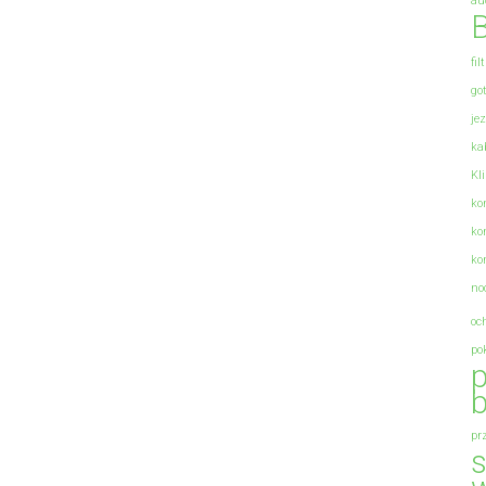
au
B
fil
go
je
ka
Kl
ko
ko
ko
no
oc
po
p
b
pr
s