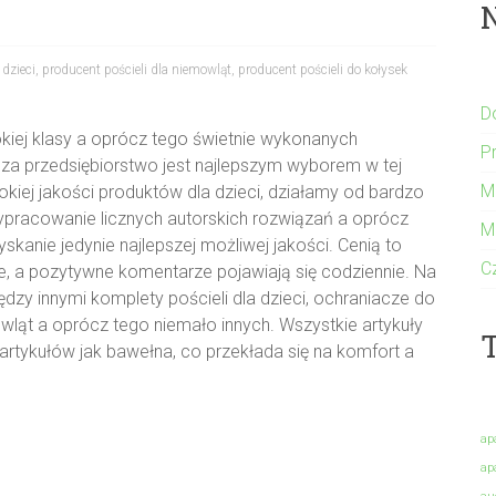
 dzieci
,
producent pościeli dla niemowląt
,
producent pościeli do kołysek
D
kiej klasy a oprócz tego świetnie wykonanych
P
asza przedsiębiorstwo jest najlepszym wyborem w tej
M
okiej jakości produktów dla dzieci, działamy od bardzo
wypracowanie licznych autorskich rozwiązań a oprócz
M
skanie jedynie najlepszej możliwej jakości. Cenią to
C
nie, a pozytywne komentarze pojawiają się codziennie. Na
dzy innymi komplety pościeli dla dzieci, ochraniacze do
owląt a oprócz tego niemało innych. Wszystkie artykuły
T
artykułów jak bawełna, co przekłada się na komfort a
ap
ap