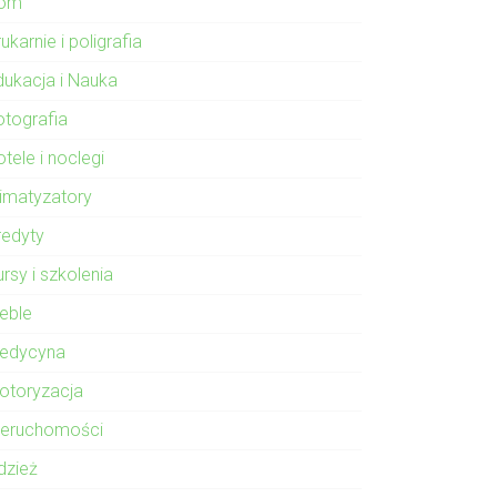
om
ukarnie i poligrafia
dukacja i Nauka
otografia
tele i noclegi
limatyzatory
redyty
rsy i szkolenia
eble
edycyna
otoryzacja
ieruchomości
dzież