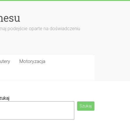
nesu
znaj podejście oparte na doświadczeniu
utery
Motoryzacja
zukaj
Szukaj