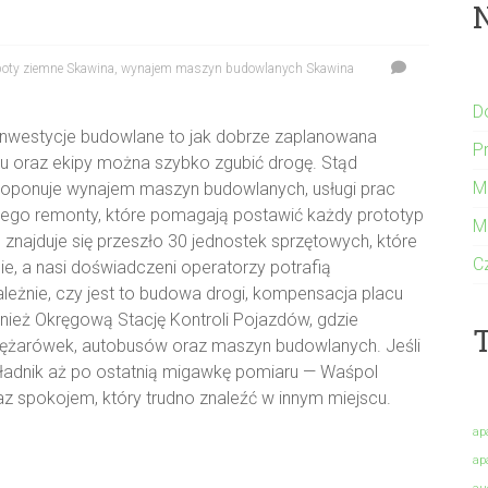
boty ziemne Skawina
,
wynajem maszyn budowlanych Skawina
D
inwestycje budowlane to jak dobrze zaplanowana
P
u oraz ekipy można szybko zgubić drogę. Stąd
M
roponuje wynajem maszyn budowlanych, usługi prac
tego remonty, które pomagają postawić każdy prototyp
M
 znajduje się przeszło 30 jednostek sprzętowych, które
C
, a nasi doświadczeni operatorzy potrafią
zależnie, czy jest to budowa drogi, kompensacja placu
nież Okręgową Stację Kontroli Pojazdów, gdzie
T
ężarówek, autobusów oraz maszyn budowlanych. Jeśli
adnik aż po ostatnią migawkę pomiaru — Waśpol
z spokojem, który trudno znaleźć w innym miejscu.
ap
ap