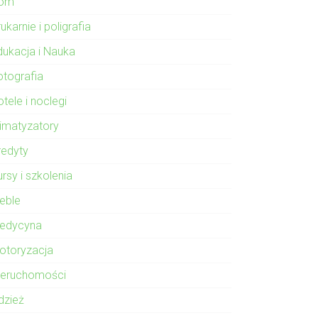
om
ukarnie i poligrafia
dukacja i Nauka
otografia
tele i noclegi
limatyzatory
redyty
rsy i szkolenia
eble
edycyna
otoryzacja
ieruchomości
dzież