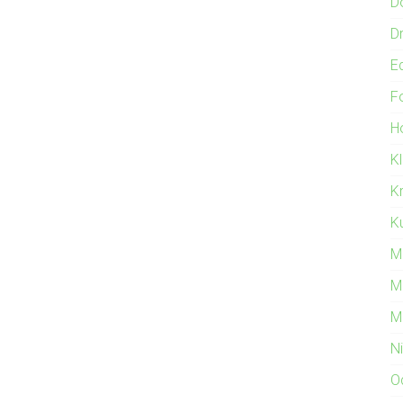
D
Dr
E
F
Ho
K
K
Ku
M
M
M
N
O