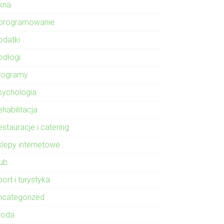
kna
programowanie
odatki
odłogi
rogramy
sychologia
habilitacja
stauracje i catering
klepy internetowe
lub
ort i turystyka
ncategorized
roda