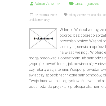
Adrian Zaworski
Uncategorized
22 kwietnia, 2026
roboty ziemne małopolska
,
ro
Brak komentarzy
W firmie Waśpol wiemy, że 
podróż: bez dobrego sprzęt
przedsiębiorstwo Waśpol p
ziemnych, serwis a oprócz 
na właściwe nogi. W ofercie
mogą pracować z operatorem lub samodzielnie
„zaprojektować” teren , jak powinno się — nie
czy rekultywacja terenu. Waśpol prowadzi rów
świadczy sposób techniczne samochodów, ci
Twoja budowa musi egzystować pewna od skł
podchodzi do projektu z profesjonalizmem ora