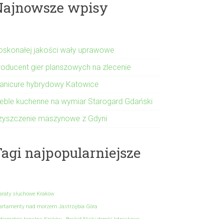
Najnowsze wpisy
oskonałej jakości wały uprawowe
roducent gier planszowych na zlecenie
anicure hybrydowy Katowice
eble kuchenne na wymiar Starogard Gdański
zyszczenie maszynowe z Gdyni
agi najpopularniejsze
araty słuchowe Kraków
artamenty nad morzem Jastrzębia Góra