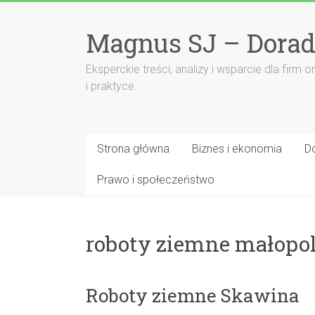
Przejdź
do
Magnus SJ – Dorad
treści
Eksperckie treści, analizy i wsparcie dla fi
i praktyce.
Strona główna
Biznes i ekonomia
D
Prawo i społeczeństwo
roboty ziemne małopo
Roboty ziemne Skawina