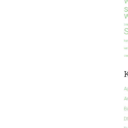
s
si
S
ta
we
za
A
A
B
Dl