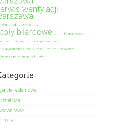
warszawa
erwis wentylacji
warszawa
atki na grad
spody do tarty
toły bilardowe
sushi Poznań dowóz
nie sushi Poznań
tartaletki gotowe spody
ntylacja mechaniczna Szczecin
windy przemysłowe
daszenie parkingu przed gradem
Kategorie
gencje reklamowe
rchitektura
udownictwo
a dzieci