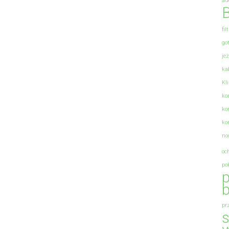
au
B
fil
go
je
ka
Kl
ko
ko
ko
no
oc
po
p
b
pr
s