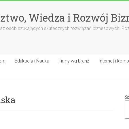
ztwo, Wiedza i Rozwój Biz
rm oraz osób szukających skutecznych rozwiązań biznesowych. Po
om
Edukacja i Nauka
Firmy wg branż
Internet i komp
lska
S