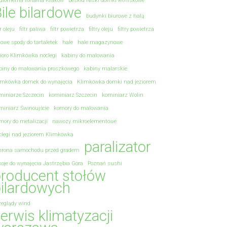
diometria tonalna Kraków
Beskid Niski domki letniskowe
ile bilardowe
budynki biurowe z halą
tr oleju
filtr paliwa
filtr powietrza
filtry oleju
filtry powietrza
towe spody do tartaletek
hale
hale magazynowe
zioro Klimkówka noclegi
kabiny do malowania
biny do malowania proszkowego
kabiny malarskie
imkówka domek do wynajęcia
Klimkówka domki nad jeziorem
miniarze Szczecin
kominiarz Szczecin
kominiarz Wolin
miniarz Świnoujście
komory do malowania
mory do metalizacji
nawozy mikroelementowe
clegi nad jeziorem Klimkówka
paralizator
hrona samochodu przed gradem
koje do wynajęcia Jastrzębia Góra
Poznań sushi
roducent stołów
ilardowych
zeglądy wind
erwis klimatyzacji