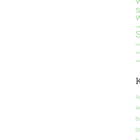
s
si
S
ta
we
za
A
A
B
Dl