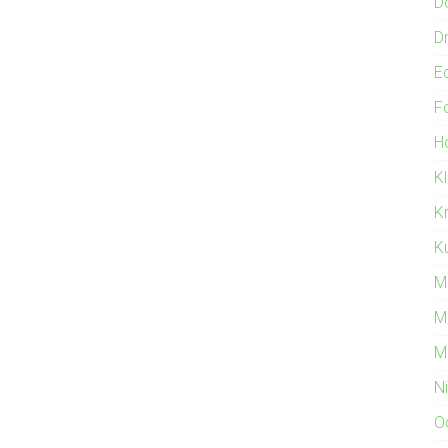
D
Dr
E
F
Ho
K
K
Ku
M
M
M
N
O