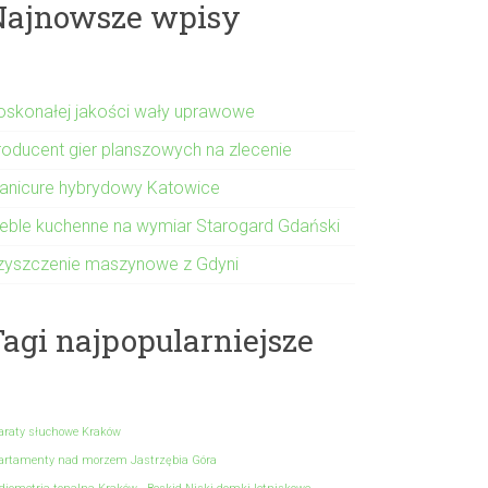
Najnowsze wpisy
oskonałej jakości wały uprawowe
roducent gier planszowych na zlecenie
anicure hybrydowy Katowice
eble kuchenne na wymiar Starogard Gdański
zyszczenie maszynowe z Gdyni
agi najpopularniejsze
araty słuchowe Kraków
artamenty nad morzem Jastrzębia Góra