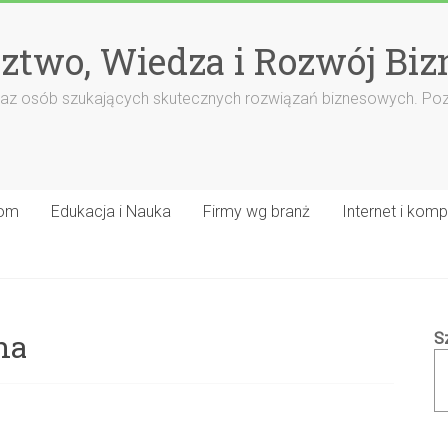
ztwo, Wiedza i Rozwój Biz
rm oraz osób szukających skutecznych rozwiązań biznesowych. Po
om
Edukacja i Nauka
Firmy wg branż
Internet i komp
na
S