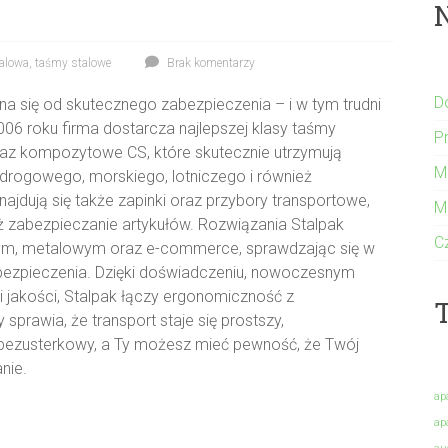
alowa
,
taśmy stalowe
Brak komentarzy
D
na się od skutecznego zabezpieczenia – i w tym trudni
2006 roku firma dostarcza najlepszej klasy taśmy
P
raz kompozytowe CS, które skutecznie utrzymują
M
 drogowego, morskiego, lotniczego i również
ajdują się także zapinki oraz przybory transportowe,
M
ież zabezpieczanie artykułów. Rozwiązania Stalpak
C
nym, metalowym oraz e-commerce, sprawdzając się w
ezpieczenia. Dzięki doświadczeniu, nowoczesnym
i jakości, Stalpak łączy ergonomiczność z
T
sprawia, że transport staje się prostszy,
 bezusterkowy, a Ty możesz mieć pewność, że Twój
nie.
ap
ap