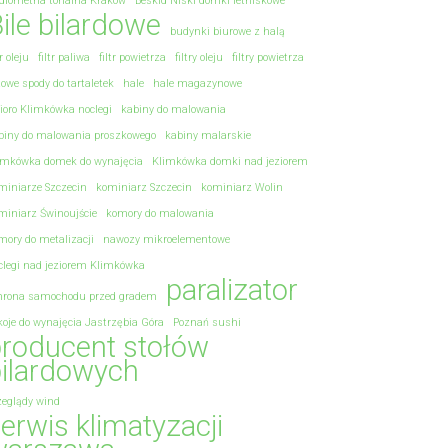
diometria tonalna Kraków
Beskid Niski domki letniskowe
ile bilardowe
budynki biurowe z halą
tr oleju
filtr paliwa
filtr powietrza
filtry oleju
filtry powietrza
towe spody do tartaletek
hale
hale magazynowe
zioro Klimkówka noclegi
kabiny do malowania
biny do malowania proszkowego
kabiny malarskie
imkówka domek do wynajęcia
Klimkówka domki nad jeziorem
miniarze Szczecin
kominiarz Szczecin
kominiarz Wolin
miniarz Świnoujście
komory do malowania
mory do metalizacji
nawozy mikroelementowe
clegi nad jeziorem Klimkówka
paralizator
hrona samochodu przed gradem
koje do wynajęcia Jastrzębia Góra
Poznań sushi
roducent stołów
ilardowych
zeglądy wind
erwis klimatyzacji