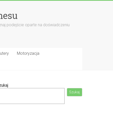
nesu
znaj podejście oparte na doświadczeniu
utery
Motoryzacja
zukaj
Szukaj