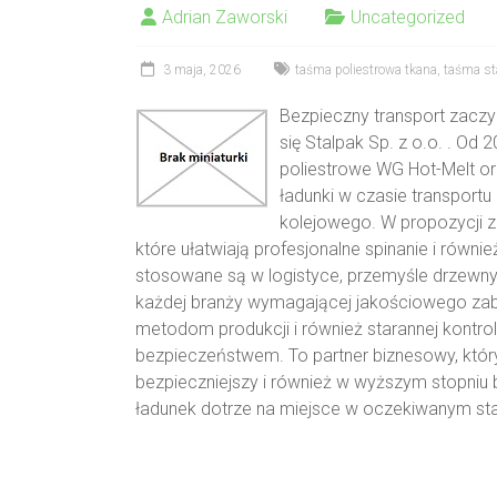
Adrian Zaworski
Uncategorized
3 maja, 2026
taśma poliestrowa tkana
,
taśma st
Bezpieczny transport zaczy
się Stalpak Sp. z o.o. . Od 
poliestrowe WG Hot-Melt o
ładunki w czasie transportu
kolejowego. W propozycji zn
które ułatwiają profesjonalne spinanie i równ
stosowane są w logistyce, przemyśle drzew
każdej branży wymagającej jakościowego zab
metodom produkcji i również starannej kontrol
bezpieczeństwem. To partner biznesowy, który 
bezpieczniejszy i również w wyższym stopniu
ładunek dotrze na miejsce w oczekiwanym sta