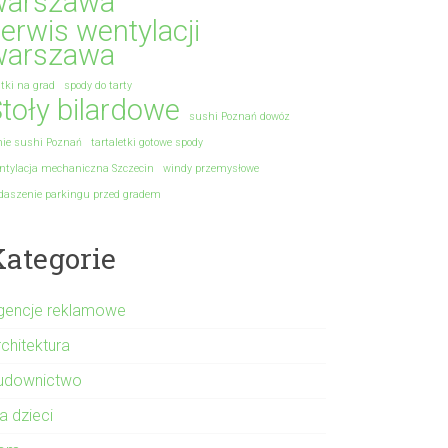
warszawa
erwis wentylacji
warszawa
atki na grad
spody do tarty
toły bilardowe
sushi Poznań dowóz
nie sushi Poznań
tartaletki gotowe spody
ntylacja mechaniczna Szczecin
windy przemysłowe
daszenie parkingu przed gradem
Kategorie
gencje reklamowe
rchitektura
udownictwo
a dzieci