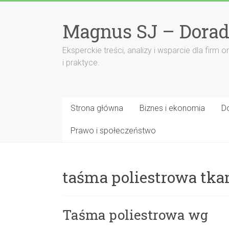
Przejdź
do
Magnus SJ – Dorad
treści
Eksperckie treści, analizy i wsparcie dla fi
i praktyce.
Strona główna
Biznes i ekonomia
D
Prawo i społeczeństwo
taśma poliestrowa tka
Taśma poliestrowa wg