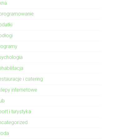
kna
programowanie
odatki
odłogi
rogramy
sychologia
habilitacja
stauracje i catering
klepy internetowe
lub
ort i turystyka
ncategorized
roda