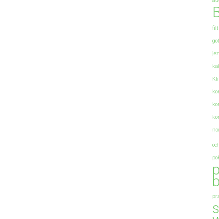
au
B
fil
go
je
ka
Kl
ko
ko
ko
no
oc
po
p
b
pr
s