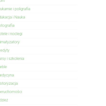
om
ukarnie i poligrafia
dukacja i Nauka
otografia
tele i noclegi
limatyzatory
redyty
rsy i szkolenia
eble
edycyna
otoryzacja
ieruchomości
dzież