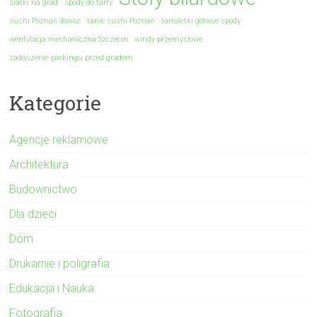
siatki na grad
spody do tarty
sushi Poznań dowóz
tanie sushi Poznań
tartaletki gotowe spody
wentylacja mechaniczna Szczecin
windy przemysłowe
zadaszenie parkingu przed gradem
Kategorie
Agencje reklamowe
Architektura
Budownictwo
Dla dzieci
Dom
Drukarnie i poligrafia
Edukacja i Nauka
Fotografia