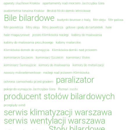
aparaty słuchowe Kraków
apartamenty nad morzem Jastrzębia Góra
audiometria tonalna Kraków
Beskid Niski domki letniskowe
Bile bilardowe
budynki biurowe z halą
filtr oleju
filtr paliwa
filtr powietrza
filtry oleju
filtry powietrza
gotowe spody do tartaletek
hale
hale magazynowe
jezioro Klimkówka noclegi
kabiny do malowania
kabiny do malowania proszkowego
kabiny malarskie
Klimkówka domek do wynajęcia
Klimkówka domki nad jeziorem
kominiarze Szczecin
kominiarz Szczecin
kominiarz Wolin
kominiarz Świnoujście
komory do malowania
komory do metalizacji
nawozy mikroelementowe
noclegi nad jeziorem Klimkówka
paralizator
ochrona samochodu przed gradem
pokoje do wynajęcia Jastrzębia Góra
Poznań sushi
producent stołów bilardowych
przeglądy wind
serwis klimatyzacji warszawa
serwis wentylacji warszawa
Stoły bilardowe