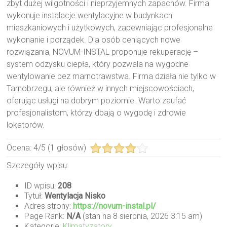
zbyt dużej wilgotności i nieprzyjemnych zapachów. Firma
wykonuje instalacje wentylacyjne w budynkach
mieszkaniowych i użytkowych, zapewniając profesjonalne
wykonanie i porządek. Dla osób ceniących nowe
rozwiązania, NOVUM-INSTAL proponuje rekuperację –
system odzysku ciepła, który pozwala na wygodne
wentylowanie bez marnotrawstwa. Firma działa nie tylko w
Tarnobrzegu, ale również w innych miejscowościach,
oferując usługi na dobrym poziomie. Warto zaufać
profesjonalistom, którzy dbają o wygodę i zdrowie
lokatorów.
Ocena:
4
/
5
(
1
głosów)
Szczegóły wpisu:
ID wpisu:
208
Tytuł:
Wentylacja Nisko
Adres strony:
https://novum-instal.pl/
Page Rank:
N/A
(stan na 8 sierpnia, 2026 3:15 am)
Kategorie:
Klimatyzatory