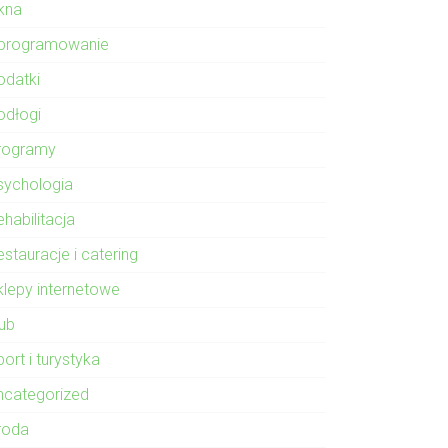
kna
programowanie
odatki
odłogi
rogramy
sychologia
habilitacja
stauracje i catering
klepy internetowe
lub
ort i turystyka
ncategorized
roda