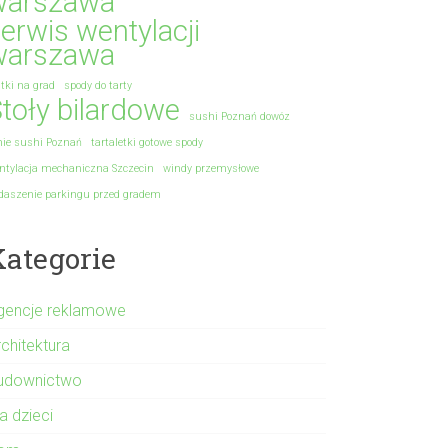
warszawa
erwis wentylacji
warszawa
atki na grad
spody do tarty
toły bilardowe
sushi Poznań dowóz
nie sushi Poznań
tartaletki gotowe spody
ntylacja mechaniczna Szczecin
windy przemysłowe
daszenie parkingu przed gradem
Kategorie
gencje reklamowe
rchitektura
udownictwo
a dzieci