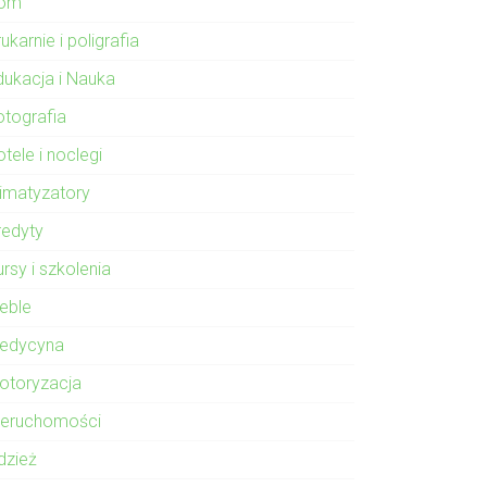
om
ukarnie i poligrafia
dukacja i Nauka
otografia
tele i noclegi
limatyzatory
redyty
rsy i szkolenia
eble
edycyna
otoryzacja
ieruchomości
dzież