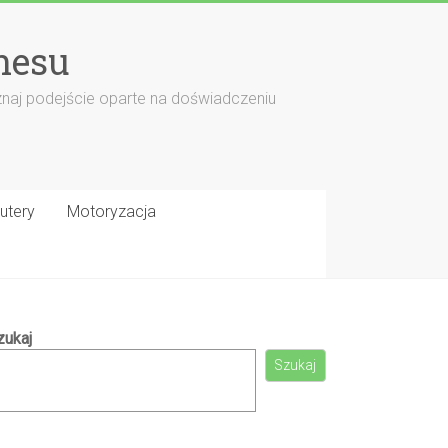
nesu
znaj podejście oparte na doświadczeniu
utery
Motoryzacja
zukaj
Szukaj