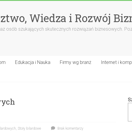
ztwo, Wiedza i Rozwój Biz
rm oraz osób szukających skutecznych rozwiązań biznesowych. Po
om
Edukacja i Nauka
Firmy wg branż
Internet i komp
wych
S
ilardowych
,
Stoły bilardowe
Brak komentarzy