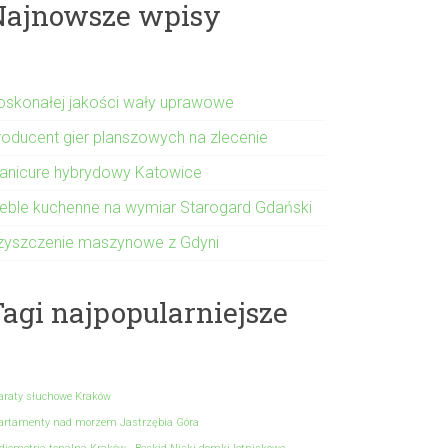
Najnowsze wpisy
oskonałej jakości wały uprawowe
roducent gier planszowych na zlecenie
anicure hybrydowy Katowice
eble kuchenne na wymiar Starogard Gdański
zyszczenie maszynowe z Gdyni
agi najpopularniejsze
araty słuchowe Kraków
artamenty nad morzem Jastrzębia Góra