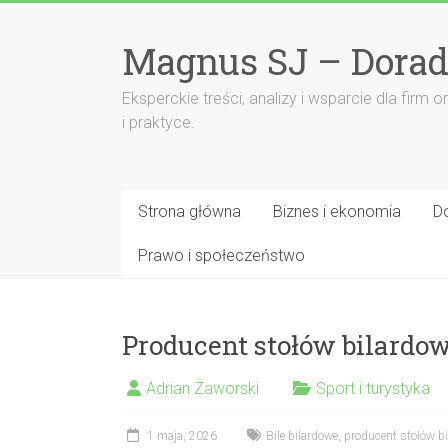
Przejdź
do
Magnus SJ – Dorad
treści
Eksperckie treści, analizy i wsparcie dla fi
i praktyce.
Strona główna
Biznes i ekonomia
D
Prawo i społeczeństwo
Producent stołów bilardo
Adrian Zaworski
Sport i turystyka
1 maja, 2026
Bile bilardowe
,
producent stołów b