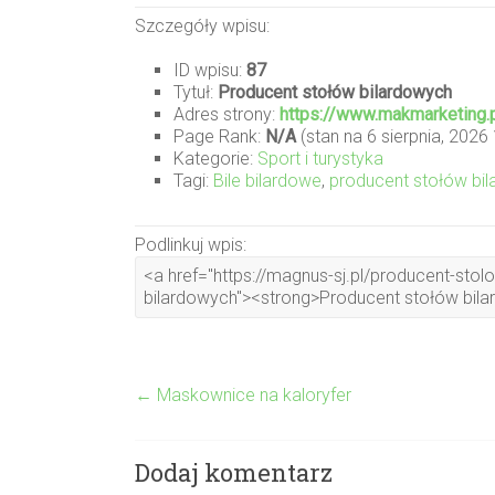
Szczegóły wpisu:
ID wpisu:
87
Tytuł:
Producent stołów bilardowych
Adres strony:
https://www.makmarketing.p
Page Rank:
N/A
(stan na 6 sierpnia, 2026
Kategorie:
Sport i turystyka
Tagi:
Bile bilardowe
,
producent stołów bi
Podlinkuj wpis:
←
Maskownice na kaloryfer
Dodaj komentarz