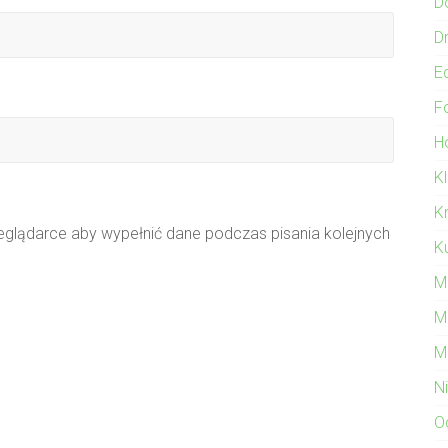
D
Dr
E
F
Ho
K
K
zeglądarce aby wypełnić dane podczas pisania kolejnych
Ku
M
M
M
N
O