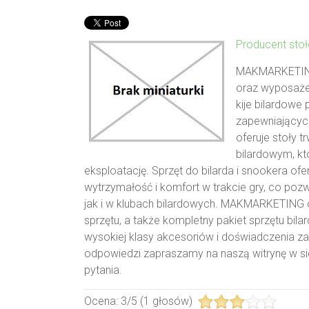
Producent sto
MAKMARKETING 
oraz wyposażen
kije bilardowe 
zapewniającyc
oferuje stoły t
bilardowym, kt
eksploatację. Sprzęt do bilarda i snookera
wytrzymałość i komfort w trakcie gry, co p
jak i w klubach bilardowych. MAKMARKETING 
sprzętu, a także kompletny pakiet sprzętu bi
wysokiej klasy akcesoriów i doświadczenia zap
odpowiedzi zapraszamy na naszą witrynę w si
pytania.
Ocena:
3
/
5
(
1
głosów)