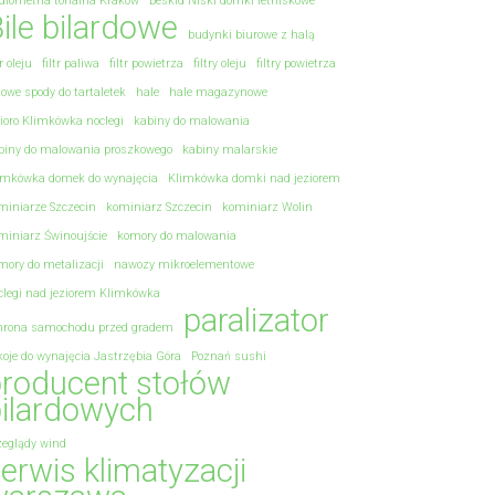
diometria tonalna Kraków
Beskid Niski domki letniskowe
ile bilardowe
budynki biurowe z halą
tr oleju
filtr paliwa
filtr powietrza
filtry oleju
filtry powietrza
towe spody do tartaletek
hale
hale magazynowe
zioro Klimkówka noclegi
kabiny do malowania
biny do malowania proszkowego
kabiny malarskie
imkówka domek do wynajęcia
Klimkówka domki nad jeziorem
miniarze Szczecin
kominiarz Szczecin
kominiarz Wolin
miniarz Świnoujście
komory do malowania
mory do metalizacji
nawozy mikroelementowe
clegi nad jeziorem Klimkówka
paralizator
hrona samochodu przed gradem
koje do wynajęcia Jastrzębia Góra
Poznań sushi
roducent stołów
ilardowych
zeglądy wind
erwis klimatyzacji