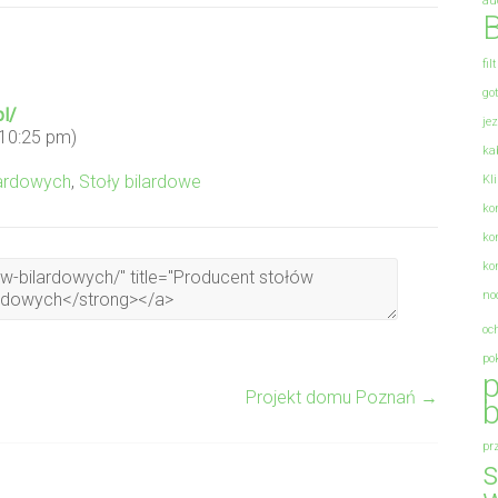
au
B
fil
go
l/
je
 10:25 pm)
ka
lardowych
,
Stoły bilardowe
Kl
ko
ko
ko
no
oc
po
p
Projekt domu Poznań
→
b
pr
s