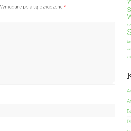
s
Wymagane pola są oznaczone
*
si
S
ta
we
za
A
A
B
Dl