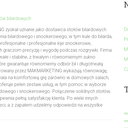
łów bilardowych
D
zyskał uznanie jako dostawca stołów bilardowych
ia bilardowego i snookerowego, w tym kule do bilarda,
P
profesjonalne i profesjonalne kije snookerowe,
M
h graczom precyzję i wygodę podczas rozgrywki. Firma
rwałe i stabilne, z trwałym i równomiernym sukno
M
óre gwarantuje równomierny odbiór bil i długotrwałą
C
 oferowany przez MAKMARKETING wykazują równowagę,
ozwala na komfortową grę zarówno w domowych salach,
oferuje pełen zestaw usług, w tym pomoc w wyborze
T
lardowego i snookerowego. Połączenie solidnych stołów,
ewnia pełną satysfakcję klienta. Po wiele innych
eci, a z zapałem udzielimy odpowiedzi na wszystke
ap
ap