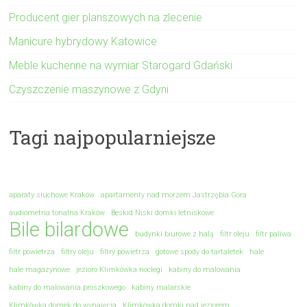
Producent gier planszowych na zlecenie
Manicure hybrydowy Katowice
Meble kuchenne na wymiar Starogard Gdański
Czyszczenie maszynowe z Gdyni
Tagi najpopularniejsze
aparaty słuchowe Kraków
apartamenty nad morzem Jastrzębia Góra
audiometria tonalna Kraków
Beskid Niski domki letniskowe
Bile bilardowe
budynki biurowe z halą
filtr oleju
filtr paliwa
filtr powietrza
filtry oleju
filtry powietrza
gotowe spody do tartaletek
hale
hale magazynowe
jezioro Klimkówka noclegi
kabiny do malowania
kabiny do malowania proszkowego
kabiny malarskie
Klimkówka domek do wynajęcia
Klimkówka domki nad jeziorem