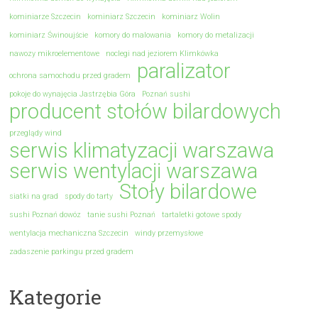
kominiarze Szczecin
kominiarz Szczecin
kominiarz Wolin
kominiarz Świnoujście
komory do malowania
komory do metalizacji
nawozy mikroelementowe
noclegi nad jeziorem Klimkówka
paralizator
ochrona samochodu przed gradem
pokoje do wynajęcia Jastrzębia Góra
Poznań sushi
producent stołów bilardowych
przeglądy wind
serwis klimatyzacji warszawa
serwis wentylacji warszawa
Stoły bilardowe
siatki na grad
spody do tarty
sushi Poznań dowóz
tanie sushi Poznań
tartaletki gotowe spody
wentylacja mechaniczna Szczecin
windy przemysłowe
zadaszenie parkingu przed gradem
Kategorie