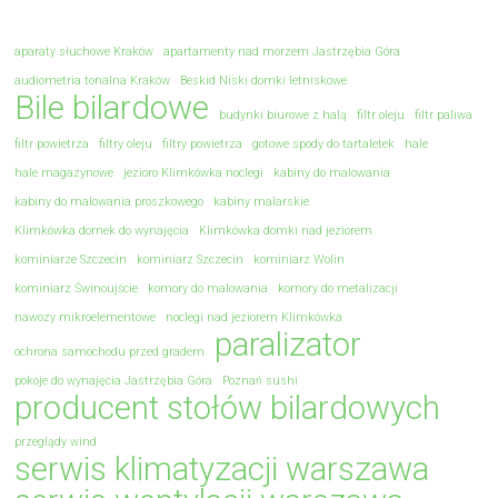
aparaty słuchowe Kraków
apartamenty nad morzem Jastrzębia Góra
audiometria tonalna Kraków
Beskid Niski domki letniskowe
Bile bilardowe
budynki biurowe z halą
filtr oleju
filtr paliwa
filtr powietrza
filtry oleju
filtry powietrza
gotowe spody do tartaletek
hale
hale magazynowe
jezioro Klimkówka noclegi
kabiny do malowania
kabiny do malowania proszkowego
kabiny malarskie
Klimkówka domek do wynajęcia
Klimkówka domki nad jeziorem
kominiarze Szczecin
kominiarz Szczecin
kominiarz Wolin
kominiarz Świnoujście
komory do malowania
komory do metalizacji
nawozy mikroelementowe
noclegi nad jeziorem Klimkówka
paralizator
ochrona samochodu przed gradem
pokoje do wynajęcia Jastrzębia Góra
Poznań sushi
producent stołów bilardowych
przeglądy wind
serwis klimatyzacji warszawa