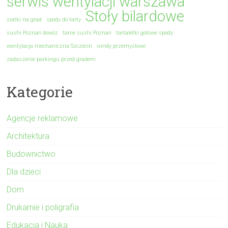
serwis wentylacji warszawa
Stoły bilardowe
siatki na grad
spody do tarty
sushi Poznań dowóz
tanie sushi Poznań
tartaletki gotowe spody
wentylacja mechaniczna Szczecin
windy przemysłowe
zadaszenie parkingu przed gradem
Kategorie
Agencje reklamowe
Architektura
Budownictwo
Dla dzieci
Dom
Drukarnie i poligrafia
Edukacja i Nauka